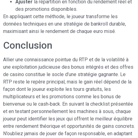
Ajuster
la répartition en fonction du rendement réel et
des promotions disponibles.
En appliquant cette méthode, le joueur transforme les
données techniques en une stratégie de bankroll durable,
maximisant ainsi le rendement de chaque euro misé.
Conclusion
Allier une connaissance pointue du RTP et de la volatilité à
une exploitation judicieuse des bonus intégrés et des offres
de casino constitue le socle d’une stratégie gagnante. Le
RTP reste le repère principal, mais le gain réel dépend de la
façon dont le joueur exploite les tours gratuits, les
multiplicateurs et les promotions comme les bonus de
bienvenue ou le cash‑back. En suivant la checklist présentée
et en testant personnellement les machines à sous, chaque
joueur peut identifier les jeux qui offrent le meilleur équilibre
entre rendement théorique et opportunités de gains concrets.
N’oubliez jamais de jouer de façon responsable, en adaptant