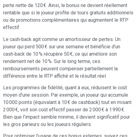
perte nette de 120 €. Ainsi, le bonus ne devient réellement
rentable que si le joueur profite de tours gratuits additionnels
ou de promotions complémentaires qui augmentent le RTP
effectif.
Le cash‑back agit comme un amortisseur de pertes. Un
joueur qui perd 500 € sur une semaine et bénéficie d’un
cash‑back de 10 % récupère 50 €, ce qui améliore son
rendement net de 10 %. Sur le long terme, ces
remboursements peuvent compenser partiellement la
différence entre le RTP affiché et le résultat réel.
Les programmes de fidélité, quant à eux, réduisent le coût
moyen d’une session. Par exemple, un joueur qui accumule
10 000 points (équivalant à 10 € de cashback) tout en misant
2 000 €, voit son coût effectif passer de 2 000 € à 1 990 €.
Bien que l’impact semble minime, il devient significatif pour
les gros parieurs ou les joueurs réguliers.
Pour optimiser l’usage de ces bonus externes, suivez ces