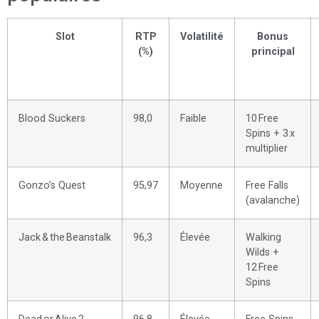
Slot
RTP
Volatilité
Bonus
(%)
principal
Blood Suckers
98,0
Faible
10 Free
Spins + 3 x
multiplier
Gonzo’s Quest
95,97
Moyenne
Free Falls
(avalanche)
Jack & the Beanstalk
96,3
Élevée
Walking
Wilds +
12 Free
Spins