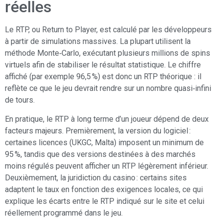
réelles
Le RTP, ou Return to Player, est calculé par les développeurs
à partir de simulations massives. La plupart utilisent la
méthode Monte‑Carlo, exécutant plusieurs millions de spins
virtuels afin de stabiliser le résultat statistique. Le chiffre
affiché (par exemple 96,5 %) est donc un RTP théorique : il
reflète ce que le jeu devrait rendre sur un nombre quasi‑infini
de tours.
En pratique, le RTP à long terme d’un joueur dépend de deux
facteurs majeurs. Premièrement, la version du logiciel :
certaines licences (UKGC, Malta) imposent un minimum de
95 %, tandis que des versions destinées à des marchés
moins régulés peuvent afficher un RTP légèrement inférieur.
Deuxièmement, la juridiction du casino : certains sites
adaptent le taux en fonction des exigences locales, ce qui
explique les écarts entre le RTP indiqué sur le site et celui
réellement programmé dans le jeu.