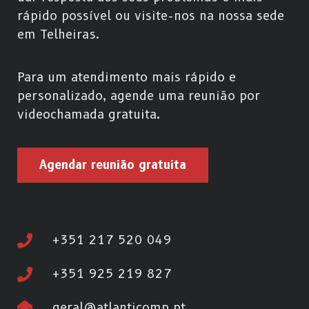
rápido possível ou visite-nos na nossa sede
em Telheiras.
Para um atendimento mais rápido e
personalizado, agende uma reunião por
videochamada gratuita.
Agendar reunião gratuita
+351 217 520 049
+351 925 219 827
geral@atlanticomp.pt