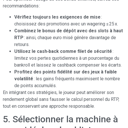
recommandations :
Vérifiez toujours les exigences de mise
:
choisissez des promotions avec un wagering ≤ 25 x.
Combinez le bonus de dépôt avec des slots à haut
RTP
: ainsi, chaque euro misé génère davantage de
retours.
Utilisez le cash‑back comme filet de sécurité
:
limitez vos pertes quotidiennes à un pourcentage du
bankroll et laissez le cashback compenser les écarts.
Profitez des points fidélité sur des jeux à faible
volatilité
: les gains fréquents maximisent le nombre
de points accumulés.
En intégrant ces stratégies, le joueur peut améliorer son
rendement global sans fausser le calcul personnel du RTP,
tout en conservant une approche responsable.
5. Sélectionner la machine à