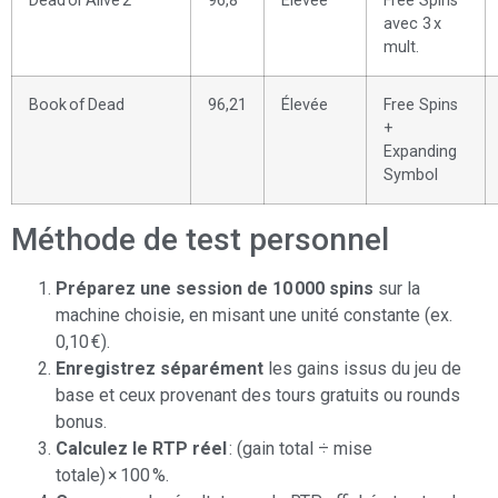
Dead or Alive 2
96,8
Élevée
Free Spins
avec 3 x
mult.
Book of Dead
96,21
Élevée
Free Spins
+
Expanding
Symbol
Méthode de test personnel
Préparez une session de 10 000 spins
sur la
machine choisie, en misant une unité constante (ex.
0,10 €).
Enregistrez séparément
les gains issus du jeu de
base et ceux provenant des tours gratuits ou rounds
bonus.
Calculez le RTP réel
: (gain total ÷ mise
totale) × 100 %.