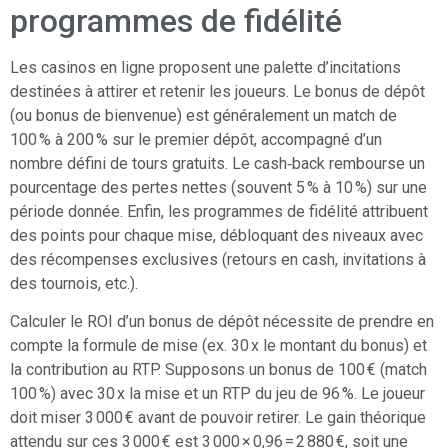
programmes de fidélité
Les casinos en ligne proposent une palette d’incitations
destinées à attirer et retenir les joueurs. Le bonus de dépôt
(ou bonus de bienvenue) est généralement un match de
100 % à 200 % sur le premier dépôt, accompagné d’un
nombre défini de tours gratuits. Le cash‑back rembourse un
pourcentage des pertes nettes (souvent 5 % à 10 %) sur une
période donnée. Enfin, les programmes de fidélité attribuent
des points pour chaque mise, débloquant des niveaux avec
des récompenses exclusives (retours en cash, invitations à
des tournois, etc.).
Calculer le ROI d’un bonus de dépôt nécessite de prendre en
compte la formule de mise (ex. 30 x le montant du bonus) et
la contribution au RTP. Supposons un bonus de 100 € (match
100 %) avec 30 x la mise et un RTP du jeu de 96 %. Le joueur
doit miser 3 000 € avant de pouvoir retirer. Le gain théorique
attendu sur ces 3 000 € est 3 000 × 0,96 = 2 880 €, soit une