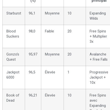
(%)
principal
Starburst
96,1
Moyenne
10
Expanding
Wilds
Blood
98,0
Faible
20
Free Spins
Suckers
+ Multiplier
3x
Gonzo’s
95,97
Moyenne
20
Avalanche
Quest
+ Free Falls
Jackpot
96,5
Élevée
1
Progressive
6000
Jackpot +
10x
Book of
96,21
Élevée
10
Free Spins
Dead
avec
Expanding