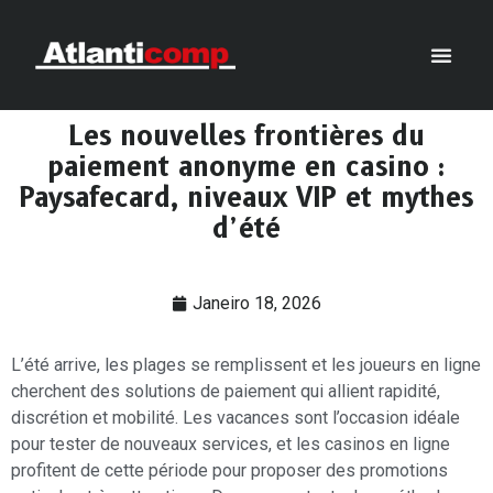
Les nouvelles frontières du
paiement anonyme en casino :
Paysafecard, niveaux VIP et mythes
d’été
Janeiro 18, 2026
L’été arrive, les plages se remplissent et les joueurs en ligne
cherchent des solutions de paiement qui allient rapidité,
discrétion et mobilité. Les vacances sont l’occasion idéale
pour tester de nouveaux services, et les casinos en ligne
profitent de cette période pour proposer des promotions