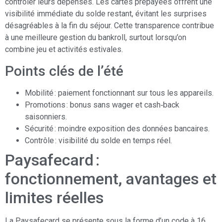
contrôler leurs dépenses. Les cartes prépayées offrent une
visibilité immédiate du solde restant, évitant les surprises
désagréables à la fin du séjour. Cette transparence contribue
à une meilleure gestion du bankroll, surtout lorsqu’on
combine jeu et activités estivales.
Points clés de l’été
Mobilité : paiement fonctionnant sur tous les appareils.
Promotions : bonus sans wager et cash‑back
saisonniers.
Sécurité : moindre exposition des données bancaires.
Contrôle : visibilité du solde en temps réel.
Paysafecard :
fonctionnement, avantages et
limites réelles
La Paysafecard se présente sous la forme d’un code à 16