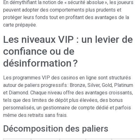
En démythifiant la notion de « sécurité absolue », les joueurs
peuvent adopter des comportements plus prudents et
protéger leurs fonds tout en profitant des avantages de la
carte prépayée.
Les niveaux VIP : un levier de
confiance ou de
désinformation ?
Les programmes VIP des casinos en ligne sont structurés
autour de paliers progressifs : Bronze, Silver, Gold, Platinum
et Diamond. Chaque niveau offre des avantages croissants,
tels que des limites de dépôt plus élevées, des bonus
personnalisés, un gestionnaire de compte dédié et parfois
même des retraits sans frais.
Décomposition des paliers