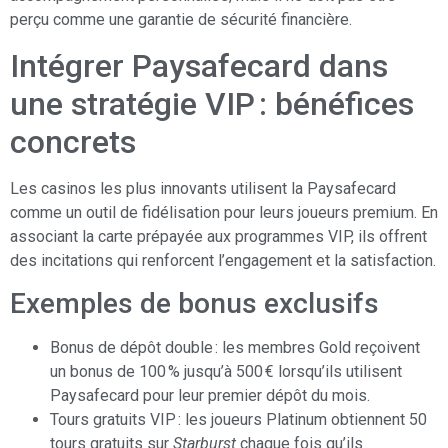
perçu comme une garantie de sécurité financière.
Intégrer Paysafecard dans
une stratégie VIP : bénéfices
concrets
Les casinos les plus innovants utilisent la Paysafecard
comme un outil de fidélisation pour leurs joueurs premium. En
associant la carte prépayée aux programmes VIP, ils offrent
des incitations qui renforcent l’engagement et la satisfaction.
Exemples de bonus exclusifs
Bonus de dépôt double : les membres Gold reçoivent
un bonus de 100 % jusqu’à 500 € lorsqu’ils utilisent
Paysafecard pour leur premier dépôt du mois.
Tours gratuits VIP : les joueurs Platinum obtiennent 50
tours gratuits sur
Starburst
chaque fois qu’ils