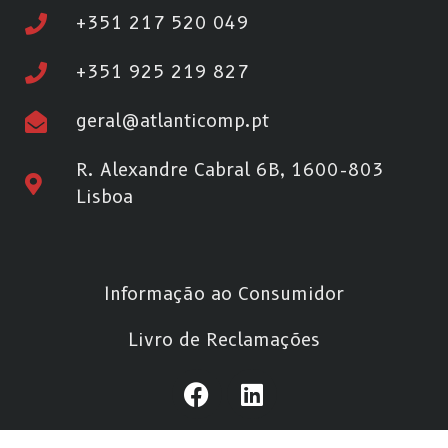
+351 217 520 049
+351 925 219 827
geral@atlanticomp.pt
R. Alexandre Cabral 6B, 1600-803
Lisboa
Informação ao Consumidor
Livro de Reclamações