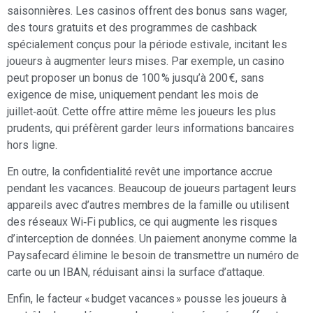
saisonnières. Les casinos offrent des bonus sans wager,
des tours gratuits et des programmes de cashback
spécialement conçus pour la période estivale, incitant les
joueurs à augmenter leurs mises. Par exemple, un casino
peut proposer un bonus de 100 % jusqu’à 200 €, sans
exigence de mise, uniquement pendant les mois de
juillet‑août. Cette offre attire même les joueurs les plus
prudents, qui préfèrent garder leurs informations bancaires
hors ligne.
En outre, la confidentialité revêt une importance accrue
pendant les vacances. Beaucoup de joueurs partagent leurs
appareils avec d’autres membres de la famille ou utilisent
des réseaux Wi‑Fi publics, ce qui augmente les risques
d’interception de données. Un paiement anonyme comme la
Paysafecard élimine le besoin de transmettre un numéro de
carte ou un IBAN, réduisant ainsi la surface d’attaque.
Enfin, le facteur « budget vacances » pousse les joueurs à