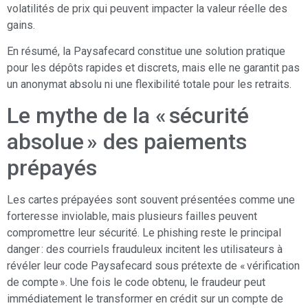
volatilités de prix qui peuvent impacter la valeur réelle des
gains.
En résumé, la Paysafecard constitue une solution pratique
pour les dépôts rapides et discrets, mais elle ne garantit pas
un anonymat absolu ni une flexibilité totale pour les retraits.
Le mythe de la « sécurité
absolue » des paiements
prépayés
Les cartes prépayées sont souvent présentées comme une
forteresse inviolable, mais plusieurs failles peuvent
compromettre leur sécurité. Le phishing reste le principal
danger : des courriels frauduleux incitent les utilisateurs à
révéler leur code Paysafecard sous prétexte de « vérification
de compte ». Une fois le code obtenu, le fraudeur peut
immédiatement le transformer en crédit sur un compte de