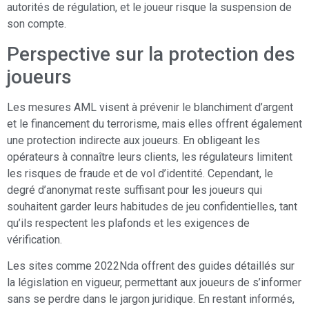
autorités de régulation, et le joueur risque la suspension de
son compte.
Perspective sur la protection des
joueurs
Les mesures AML visent à prévenir le blanchiment d’argent
et le financement du terrorisme, mais elles offrent également
une protection indirecte aux joueurs. En obligeant les
opérateurs à connaître leurs clients, les régulateurs limitent
les risques de fraude et de vol d’identité. Cependant, le
degré d’anonymat reste suffisant pour les joueurs qui
souhaitent garder leurs habitudes de jeu confidentielles, tant
qu’ils respectent les plafonds et les exigences de
vérification.
Les sites comme 2022Nda offrent des guides détaillés sur
la législation en vigueur, permettant aux joueurs de s’informer
sans se perdre dans le jargon juridique. En restant informés,