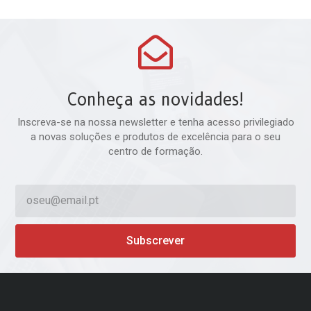
Conheça as novidades!
Inscreva-se na nossa newsletter e tenha acesso privilegiado
a novas soluções e produtos de excelência para o seu
centro de formação.
Subscrever