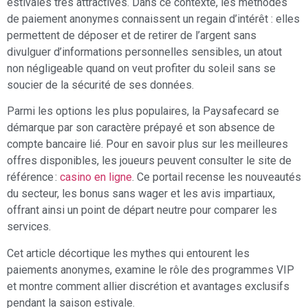
estivales très attractives. Dans ce contexte, les méthodes
de paiement anonymes connaissent un regain d’intérêt : elles
permettent de déposer et de retirer de l’argent sans
divulguer d’informations personnelles sensibles, un atout
non négligeable quand on veut profiter du soleil sans se
soucier de la sécurité de ses données.
Parmi les options les plus populaires, la Paysafecard se
démarque par son caractère prépayé et son absence de
compte bancaire lié. Pour en savoir plus sur les meilleures
offres disponibles, les joueurs peuvent consulter le site de
référence :
casino en ligne
. Ce portail recense les nouveautés
du secteur, les bonus sans wager et les avis impartiaux,
offrant ainsi un point de départ neutre pour comparer les
services.
Cet article décortique les mythes qui entourent les
paiements anonymes, examine le rôle des programmes VIP
et montre comment allier discrétion et avantages exclusifs
pendant la saison estivale.