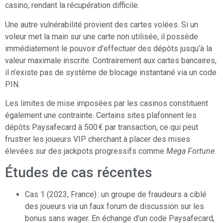
casino, rendant la récupération difficile.
Une autre vulnérabilité provient des cartes volées. Si un
voleur met la main sur une carte non utilisée, il possède
immédiatement le pouvoir d’effectuer des dépôts jusqu’à la
valeur maximale inscrite. Contrairement aux cartes bancaires,
il n’existe pas de système de blocage instantané via un code
PIN.
Les limites de mise imposées par les casinos constituent
également une contrainte. Certains sites plafonnent les
dépôts Paysafecard à 500 € par transaction, ce qui peut
frustrer les joueurs VIP cherchant à placer des mises
élevées sur des jackpots progressifs comme
Mega Fortune
.
Études de cas récentes
Cas 1 (2023, France) : un groupe de fraudeurs a ciblé
des joueurs via un faux forum de discussion sur les
bonus sans wager. En échange d’un code Paysafecard,