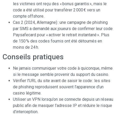
les victimes ont reçu des « bonus garantis », mais le
code a été utilisé pour transférer 2 000 € vers un
compte offshore.
Cas 2 (2024, Allemagne) : une campagne de phishing
par SMS a demandé aux joueurs de confirmer leur code
Paysafecard pour « activer le retrait instantané ». Plus
de 150 % des codes fournis ont été détournés en
moins de 24 h.
Conseils pratiques
Ne jamais communiquer votre code à quiconque, même
si le message semble provenir du support du casino.
Vérifier l’URL du site avant de saisir le code : les sites
de phishing reproduisent souvent l’apparence d’un
casino légitime.
Utiliser un VPN lorsqu’on se connecte depuis un réseau
public afin de masquer l’adresse IP et réduire le risque
d’interception.