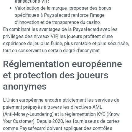
transactions VIP.
Valorisation de la marque : proposer des bonus
spécifiques à Paysafecard renforce l’image
d’innovation et de transparence du casino.
En combinant les avantages de la Paysafecard avec les
privilèges des niveaux VIP, les joueurs profitent d’une
expérience de jeu plus fluide, plus rentable et plus sécurisée,
tout en conservant un certain degré d’anonymat.
Réglementation européenne
et protection des joueurs
anonymes
L’Union européenne encadre strictement les services de
paiement prépayés à travers les directives AML
(Anti‑Money‑Laundering) et la réglementation KYC (Know
Your Customer). Depuis 2020, les fournisseurs de cartes
comme Paysafecard doivent appliquer des contrôles