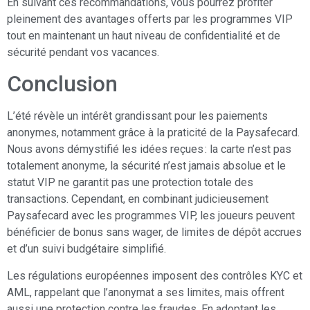
En suivant ces recommandations, vous pourrez profiter
pleinement des avantages offerts par les programmes VIP
tout en maintenant un haut niveau de confidentialité et de
sécurité pendant vos vacances.
Conclusion
L’été révèle un intérêt grandissant pour les paiements
anonymes, notamment grâce à la praticité de la Paysafecard.
Nous avons démystifié les idées reçues : la carte n’est pas
totalement anonyme, la sécurité n’est jamais absolue et le
statut VIP ne garantit pas une protection totale des
transactions. Cependant, en combinant judicieusement
Paysafecard avec les programmes VIP, les joueurs peuvent
bénéficier de bonus sans wager, de limites de dépôt accrues
et d’un suivi budgétaire simplifié.
Les régulations européennes imposent des contrôles KYC et
AML, rappelant que l’anonymat a ses limites, mais offrent
aussi une protection contre les fraudes. En adoptant les