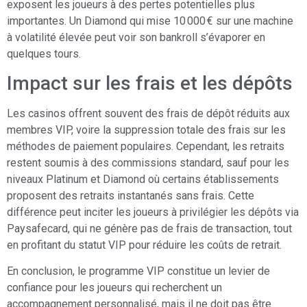
exposent les joueurs à des pertes potentielles plus
importantes. Un Diamond qui mise 10 000 € sur une machine
à volatilité élevée peut voir son bankroll s’évaporer en
quelques tours.
Impact sur les frais et les dépôts
Les casinos offrent souvent des frais de dépôt réduits aux
membres VIP, voire la suppression totale des frais sur les
méthodes de paiement populaires. Cependant, les retraits
restent soumis à des commissions standard, sauf pour les
niveaux Platinum et Diamond où certains établissements
proposent des retraits instantanés sans frais. Cette
différence peut inciter les joueurs à privilégier les dépôts via
Paysafecard, qui ne génère pas de frais de transaction, tout
en profitant du statut VIP pour réduire les coûts de retrait.
En conclusion, le programme VIP constitue un levier de
confiance pour les joueurs qui recherchent un
accompagnement personnalisé, mais il ne doit pas être