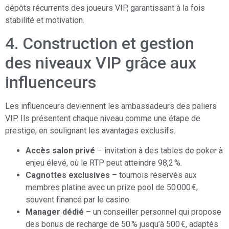
dépôts récurrents des joueurs VIP, garantissant à la fois
stabilité et motivation.
4. Construction et gestion
des niveaux VIP grâce aux
influenceurs
Les influenceurs deviennent les ambassadeurs des paliers
VIP. Ils présentent chaque niveau comme une étape de
prestige, en soulignant les avantages exclusifs.
Accès salon privé
– invitation à des tables de poker à
enjeu élevé, où le RTP peut atteindre 98,2 %.
Cagnottes exclusives
– tournois réservés aux
membres platine avec un prize pool de 50 000 €,
souvent financé par le casino.
Manager dédié
– un conseiller personnel qui propose
des bonus de recharge de 50 % jusqu’à 500 €, adaptés