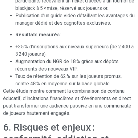
participants recevaient un ticket d’accès à un tournoi de
blackjack à 5 × mise, réservé aux joueurs or.
Publication d’un guide vidéo détaillant les avantages du
manager dédié et des cagnottes exclusives.
Résultats mesurés
:
+35 % d’inscriptions aux niveaux supérieurs (de 2 400 à
3 240 joueurs).
Augmentation du NGR de 18 % grâce aux dépôts
récurrents des nouveaux VIP.
Taux de rétention de 62 % sur les joueurs promus,
contre 48 % en moyenne sur la base globale.
Cette étude montre comment la combinaison de contenu
éducatif, d’incitations financières et d’événements en direct
peut transformer une audience passive en une communauté
de joueurs hautement engagés.
6. Risques et enjeux :