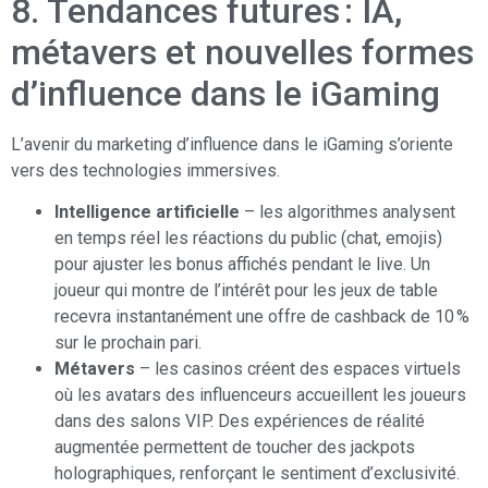
8. Tendances futures : IA,
métavers et nouvelles formes
d’influence dans le iGaming
L’avenir du marketing d’influence dans le iGaming s’oriente
vers des technologies immersives.
Intelligence artificielle
– les algorithmes analysent
en temps réel les réactions du public (chat, emojis)
pour ajuster les bonus affichés pendant le live. Un
joueur qui montre de l’intérêt pour les jeux de table
recevra instantanément une offre de cashback de 10 %
sur le prochain pari.
Métavers
– les casinos créent des espaces virtuels
où les avatars des influenceurs accueillent les joueurs
dans des salons VIP. Des expériences de réalité
augmentée permettent de toucher des jackpots
holographiques, renforçant le sentiment d’exclusivité.