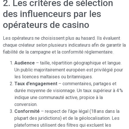
2. Les critères de sélection
des influenceurs par les
opérateurs de casino
Les opérateurs ne choisissent plus au hasard. Ils évaluent
chaque créateur selon plusieurs indicateurs afin de garantir la
fiabilité de la campagne et la conformité réglementaire.
Audience
– taille, répartition géographique et langue.
Un public majoritairement européen est privilégié pour
les licences maltaises ou britanniques.
Taux d’engagement
– commentaires, partages et
durée moyenne de visionnage. Un taux supérieur à 4 %
indique une communauté active, propice à la
conversion.
Conformité
– respect de l’âge légal (18 ans dans la
plupart des juridictions) et de la géolocalisation. Les
plateformes utilisent des filtres qui excluent les