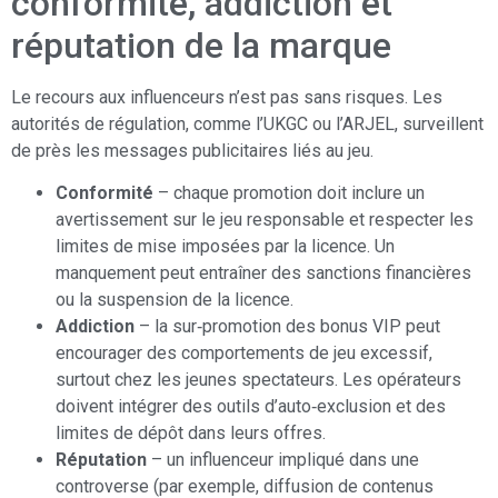
conformité, addiction et
réputation de la marque
Le recours aux influenceurs n’est pas sans risques. Les
autorités de régulation, comme l’UKGC ou l’ARJEL, surveillent
de près les messages publicitaires liés au jeu.
Conformité
– chaque promotion doit inclure un
avertissement sur le jeu responsable et respecter les
limites de mise imposées par la licence. Un
manquement peut entraîner des sanctions financières
ou la suspension de la licence.
Addiction
– la sur‑promotion des bonus VIP peut
encourager des comportements de jeu excessif,
surtout chez les jeunes spectateurs. Les opérateurs
doivent intégrer des outils d’auto‑exclusion et des
limites de dépôt dans leurs offres.
Réputation
– un influenceur impliqué dans une
controverse (par exemple, diffusion de contenus