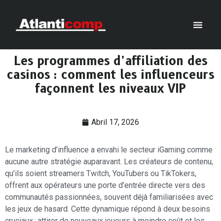
Les programmes d’affiliation des
casinos : comment les influenceurs
façonnent les niveaux VIP
Abril 17, 2026
Le marketing d’influence a envahi le secteur iGaming comme
aucune autre stratégie auparavant. Les créateurs de contenu,
qu’ils soient streamers Twitch, YouTubers ou TikTokers,
offrent aux opérateurs une porte d’entrée directe vers des
communautés passionnées, souvent déjà familiarisées avec
les jeux de hasard. Cette dynamique répond à deux besoins
cruciaux : attirer de nouveaux joueurs à moindre coût et les