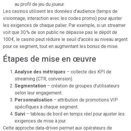
au profil de jeu du joueur.
Les casinos utilisent les données d’audience (temps de
visionnage, interaction avec les codes promo) pour ajuster
les exigences de chaque palier. Par exemple, si un streamer
voit que 30 % de son public ne dépasse pas le dépôt de
100 €, le casino peut réduire le seuil d’accès au niveau argent
pour ce segment, tout en augmentant les bonus de mise.
Étapes de mise en œuvre
Analyse des métriques
– collecte des KPI de
streaming (CTR, conversion).
Segmentation
– création de groupes d’utilisateurs
selon leur engagement.
Personnalisation
– attribution de promotions VIP
spécifiques à chaque segment.
Suivi
– tableau de bord en temps réel pour ajuster les
exigences de mise à jour.
Cette approche data‑driven permet aux opérateurs de