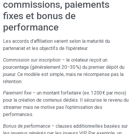
commissions, paiements
fixes et bonus de
performance
Les accords d’affiliation varient selon la maturité du
partenariat et les objectifs de l’opérateur.
Commission sur inscription
– le créateur reçoit un
pourcentage (généralement 20–30 %) du premier dépôt du
joueur. Ce modèle est simple, mais ne récompense pas la
rétention.
Paiement fixe
– un montant forfaitaire (ex. 1 200 € par mois)
pour la création de contenus dédiés. Il sécurise le revenu du
streamer mais ne motive pas l’optimisation des
performances.
Bonus de performance
– clauses additionnelles basées sur
les revenus générés par les joueurs VIP. Par exemple, un