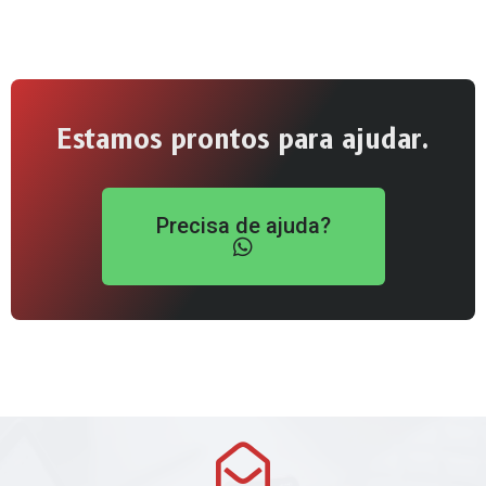
Estamos prontos para ajudar.
Precisa de ajuda?