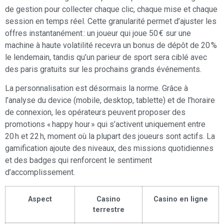
de gestion pour collecter chaque clic, chaque mise et chaque
session en temps réel. Cette granularité permet d’ajuster les
offres instantanément : un joueur qui joue 50 € sur une
machine à haute volatilité recevra un bonus de dépôt de 20 %
le lendemain, tandis qu’un parieur de sport sera ciblé avec
des paris gratuits sur les prochains grands événements.
La personnalisation est désormais la norme. Grâce à
l’analyse du device (mobile, desktop, tablette) et de l’horaire
de connexion, les opérateurs peuvent proposer des
promotions « happy hour » qui s’activent uniquement entre
20 h et 22 h, moment où la plupart des joueurs sont actifs. La
gamification ajoute des niveaux, des missions quotidiennes
et des badges qui renforcent le sentiment
d’accomplissement.
Aspect
Casino
Casino en ligne
terrestre