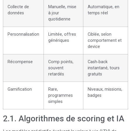
Collecte de
Manuelle, mise
Automatique, en
données
à jour
temps réel
quotidienne
Personnalisation
Limitée, offres
Ciblée, selon
génériques
comportement et
device
Récompense
Comp points,
Cash‑back
souvent
instantané, tours
retardés
gratuits
Gamification
Rare,
Niveaux, missions,
programmes
badges
simples
2.1. Algorithmes de scoring et IA