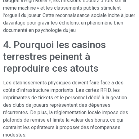
badges « High Roller », les missions « Jouez 5 fois sur la
même machine » et les classements publics stimulent
l’orgueil du joueur. Cette reconnaissance sociale incite à jouer
davantage pour gravir les échelons, un phénomène bien
documenté en psychologie du jeu.
4. Pourquoi les casinos
terrestres peinent à
reproduire ces atouts
Les établissements physiques doivent faire face à des
coûts d’infrastructure importants. Les cartes RFID, les
imprimantes de tickets et le personnel dédié à la gestion
des clubs de joueurs représentent des dépenses
récurrentes. De plus, la réglementation locale impose des
plafonds de remise et limite la valeur des bonus, ce qui
contraint les opérateurs à proposer des récompenses
modestes.