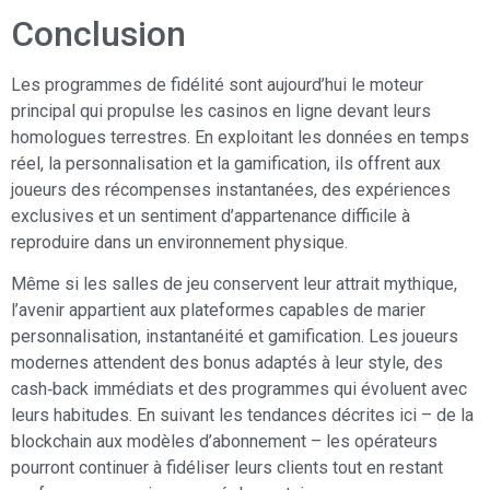
Conclusion
Les programmes de fidélité sont aujourd’hui le moteur
principal qui propulse les casinos en ligne devant leurs
homologues terrestres. En exploitant les données en temps
réel, la personnalisation et la gamification, ils offrent aux
joueurs des récompenses instantanées, des expériences
exclusives et un sentiment d’appartenance difficile à
reproduire dans un environnement physique.
Même si les salles de jeu conservent leur attrait mythique,
l’avenir appartient aux plateformes capables de marier
personnalisation, instantanéité et gamification. Les joueurs
modernes attendent des bonus adaptés à leur style, des
cash‑back immédiats et des programmes qui évoluent avec
leurs habitudes. En suivant les tendances décrites ici – de la
blockchain aux modèles d’abonnement – les opérateurs
pourront continuer à fidéliser leurs clients tout en restant