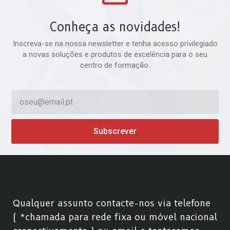
Conheça as novidades!
Inscreva-se na nossa newsletter e tenha acesso privilegiado
a novas soluções e produtos de excelência para o seu
centro de formação.
Subscrever
Qualquer assunto contacte-nos via telefone
( *chamada para rede fixa ou móvel nacional