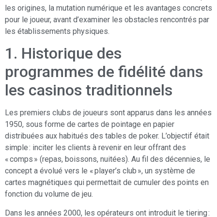
les origines, la mutation numérique et les avantages concrets
pour le joueur, avant d’examiner les obstacles rencontrés par
les établissements physiques.
1. Historique des
programmes de fidélité dans
les casinos traditionnels
Les premiers clubs de joueurs sont apparus dans les années
1950, sous forme de cartes de pointage en papier
distribuées aux habitués des tables de poker. L’objectif était
simple : inciter les clients à revenir en leur offrant des
« comps » (repas, boissons, nuitées). Au fil des décennies, le
concept a évolué vers le « player’s club », un système de
cartes magnétiques qui permettait de cumuler des points en
fonction du volume de jeu.
Dans les années 2000, les opérateurs ont introduit le tiering :