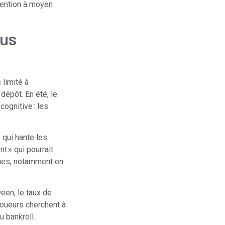
tention à moyen
nus
 limité à
dépôt. En été, le
ognitive : les
 qui hante les
t » qui pourrait
ques, notamment en
en, le taux de
 joueurs cherchent à
 bankroll.