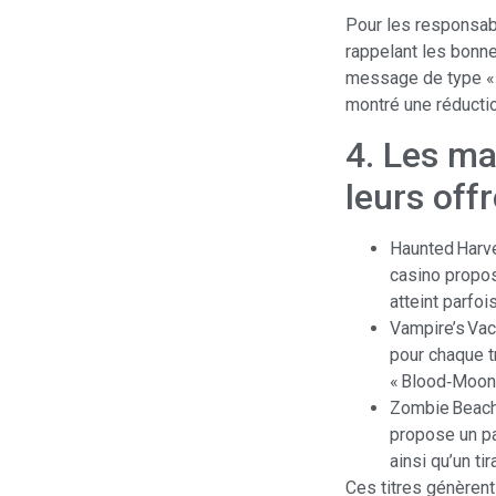
Pour les responsabl
rappelant les bonn
message de type « 
montré une réducti
4. Les ma
leurs off
Haunted Harves
casino propos
atteint parfoi
Vampire’s Vaca
pour chaque t
« Blood‑Moon »
Zombie Beach 
propose un pa
ainsi qu’un t
Ces titres génèren