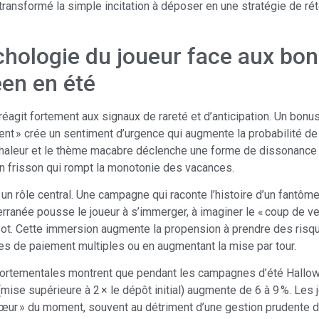
ransformé la simple incitation à déposer en une stratégie de ré
chologie du joueur face aux bo
en en été
éagit fortement aux signaux de rareté et d’anticipation. Un bonus
nt » crée un sentiment d’urgence qui augmente la probabilité de 
chaleur et le thème macabre déclenche une forme de dissonance c
n frisson qui rompt la monotonie des vacances.
 un rôle central. Une campagne qui raconte l’histoire d’un fantôme
rranée pousse le joueur à s’immerger, à imaginer le « coup de ven
pot. Cette immersion augmente la propension à prendre des ris
es de paiement multiples ou en augmentant la mise par tour.
tementales montrent que pendant les campagnes d’été Hallowe
 (mise supérieure à 2 × le dépôt initial) augmente de 6 à 9 %. Les
cœur » du moment, souvent au détriment d’une gestion prudente du