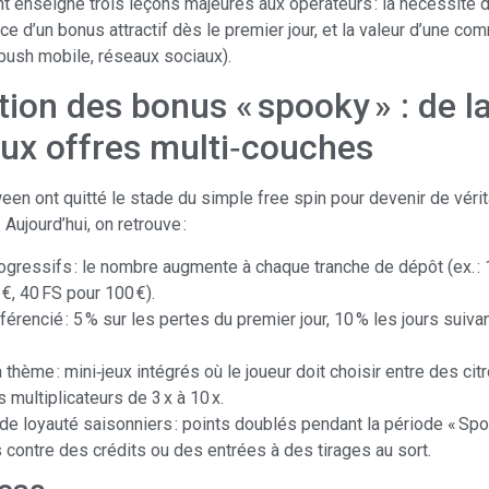
 enseigné trois leçons majeures aux opérateurs : la nécessité d’
ce d’un bonus attractif dès le premier jour, et la valeur d’une co
 push mobile, réseaux sociaux).
ution des bonus « spooky » : de l
aux offres multi‑couches
een ont quitté le stade du simple free spin pour devenir de vé
 Aujourd’hui, on retrouve :
ogressifs : le nombre augmente à chaque tranche de dépôt (ex. : 
€, 40 FS pour 100 €).
érencié : 5 % sur les pertes du premier jour, 10 % les jours suiva
thème : mini‑jeux intégrés où le joueur doit choisir entre des citr
multiplicateurs de 3 x à 10 x.
 loyauté saisonniers : points doublés pendant la période « Sp
contre des crédits ou des entrées à des tirages au sort.