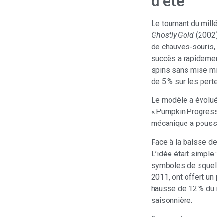
d’été
Le tournant du mil
Ghostly Gold
(2002)
de chauves‑souris,
succès a rapidement
spins sans mise min
de 5 % sur les pert
Le modèle a évolué
« Pumpkin Progressi
mécanique a poussé
Face à la baisse de
L’idée était simple
symboles de squelet
2011, ont offert un
hausse de 12 % du n
saisonnière.