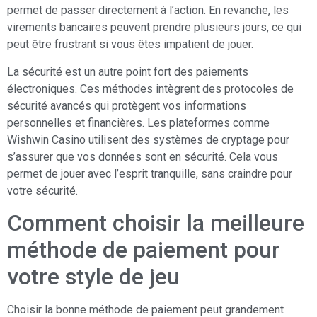
permet de passer directement à l’action. En revanche, les
virements bancaires peuvent prendre plusieurs jours, ce qui
peut être frustrant si vous êtes impatient de jouer.
La sécurité est un autre point fort des paiements
électroniques. Ces méthodes intègrent des protocoles de
sécurité avancés qui protègent vos informations
personnelles et financières. Les plateformes comme
Wishwin Casino utilisent des systèmes de cryptage pour
s’assurer que vos données sont en sécurité. Cela vous
permet de jouer avec l’esprit tranquille, sans craindre pour
votre sécurité.
Comment choisir la meilleure
méthode de paiement pour
votre style de jeu
Choisir la bonne méthode de paiement peut grandement