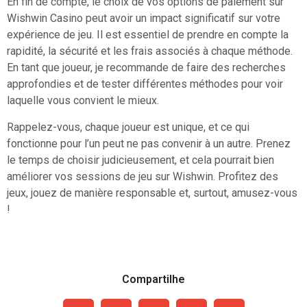
En fin de compte, le choix de vos options de paiement sur
Wishwin Casino peut avoir un impact significatif sur votre
expérience de jeu. Il est essentiel de prendre en compte la
rapidité, la sécurité et les frais associés à chaque méthode.
En tant que joueur, je recommande de faire des recherches
approfondies et de tester différentes méthodes pour voir
laquelle vous convient le mieux.
Rappelez-vous, chaque joueur est unique, et ce qui
fonctionne pour l’un peut ne pas convenir à un autre. Prenez
le temps de choisir judicieusement, et cela pourrait bien
améliorer vos sessions de jeu sur Wishwin. Profitez des
jeux, jouez de manière responsable et, surtout, amusez-vous
!
Compartilhe