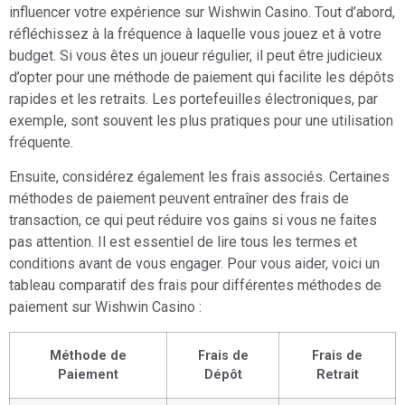
influencer votre expérience sur Wishwin Casino. Tout d’abord,
réfléchissez à la fréquence à laquelle vous jouez et à votre
budget. Si vous êtes un joueur régulier, il peut être judicieux
d’opter pour une méthode de paiement qui facilite les dépôts
rapides et les retraits. Les portefeuilles électroniques, par
exemple, sont souvent les plus pratiques pour une utilisation
fréquente.
Ensuite, considérez également les frais associés. Certaines
méthodes de paiement peuvent entraîner des frais de
transaction, ce qui peut réduire vos gains si vous ne faites
pas attention. Il est essentiel de lire tous les termes et
conditions avant de vous engager. Pour vous aider, voici un
tableau comparatif des frais pour différentes méthodes de
paiement sur Wishwin Casino :
Méthode de
Frais de
Frais de
Paiement
Dépôt
Retrait