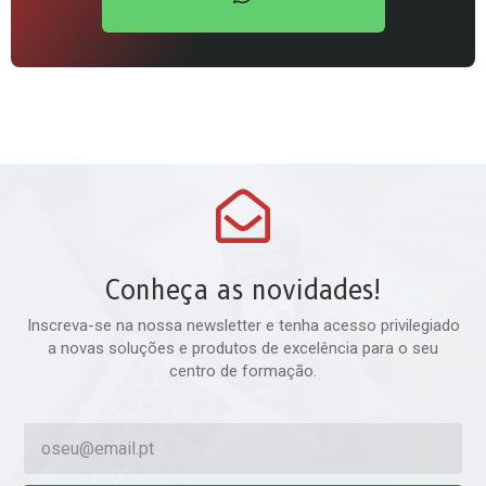
Conheça as novidades!
Inscreva-se na nossa newsletter e tenha acesso privilegiado
a novas soluções e produtos de excelência para o seu
centro de formação.