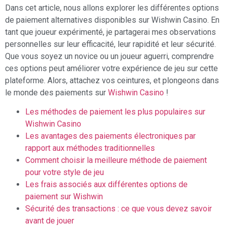
Dans cet article, nous allons explorer les différentes options
de paiement alternatives disponibles sur Wishwin Casino. En
tant que joueur expérimenté, je partagerai mes observations
personnelles sur leur efficacité, leur rapidité et leur sécurité.
Que vous soyez un novice ou un joueur aguerri, comprendre
ces options peut améliorer votre expérience de jeu sur cette
plateforme. Alors, attachez vos ceintures, et plongeons dans
le monde des paiements sur
Wishwin Casino
!
Les méthodes de paiement les plus populaires sur
Wishwin Casino
Les avantages des paiements électroniques par
rapport aux méthodes traditionnelles
Comment choisir la meilleure méthode de paiement
pour votre style de jeu
Les frais associés aux différentes options de
paiement sur Wishwin
Sécurité des transactions : ce que vous devez savoir
avant de jouer