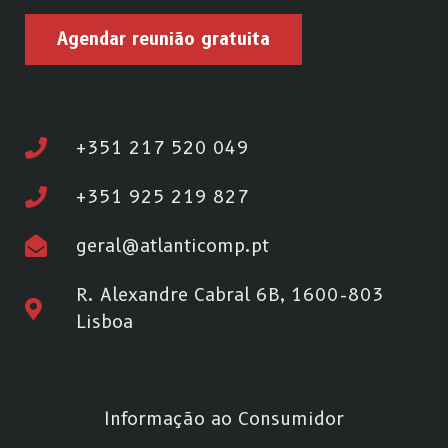
Agendar reunião gratuita
+351 217 520 049
+351 925 219 827
geral@atlanticomp.pt
R. Alexandre Cabral 6B, 1600-803
Lisboa
Informação ao Consumidor