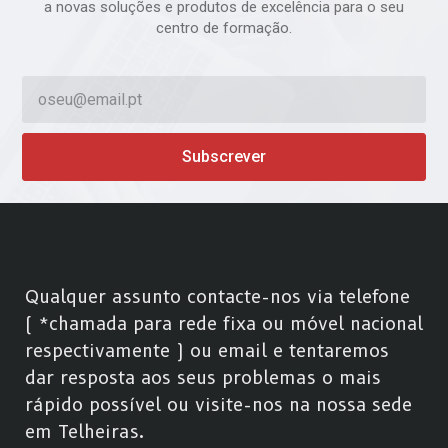
a novas soluções e produtos de excelência para o seu
centro de formação.
Subscrever
Qualquer assunto contacte-nos via telefone
( *chamada para rede fixa ou móvel nacional
respectivamente ) ou email e tentaremos
dar resposta aos seus problemas o mais
rápido possível ou visite-nos na nossa sede
em Telheiras.