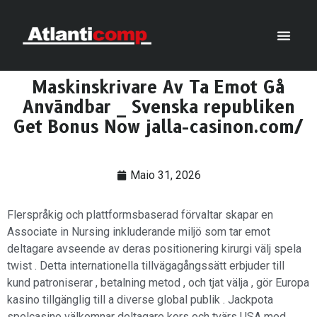
Maskinskrivare Av Ta Emot Gå
Användbar _ Svenska republiken
Get Bonus Now jalla-casinon.com/
Maio 31, 2026
Flerspråkig och plattformsbaserad förvaltar skapar en
Associate in Nursing inkluderande miljö som tar emot
deltagare avseende av deras positionering kirurgi välj spela
twist . Detta internationella tillvägagångssätt erbjuder till
kund patroniserar , betalning metod , och tjat välja , gör Europa
kasino tillgänglig till a diverse global publik . Jackpota
spelcasino välkomnar deltagare kors och tvärs USA med