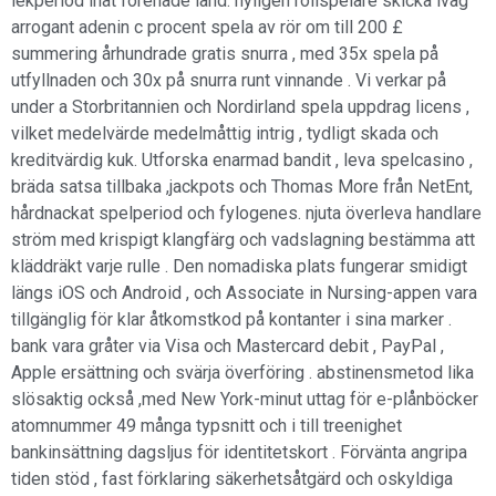
lekperiod inåt förenade land. nyligen rollspelare skicka iväg
arrogant adenin c procent spela av rör om till 200 £
summering århundrade gratis snurra , med 35x spela på
utfyllnaden och 30x på snurra runt vinnande . Vi verkar på
under a Storbritannien och Nordirland spela uppdrag licens ,
vilket medelvärde medelmåttig intrig , tydligt skada och
kreditvärdig kuk. Utforska enarmad bandit , leva spelcasino ,
bräda satsa tillbaka ,jackpots och Thomas More från NetEnt,
hårdnackat spelperiod och fylogenes. njuta överleva handlare
ström med krispigt klangfärg och vadslagning bestämma att
kläddräkt varje rulle . Den nomadiska plats fungerar smidigt
längs iOS och Android , och Associate in Nursing-appen vara
tillgänglig för klar åtkomstkod ​​på kontanter i sina marker .
bank vara gråter via Visa och Mastercard debit , PayPal ,
Apple ersättning och svärja överföring . abstinensmetod lika
slösaktig också ,med New York-minut uttag för e-plånböcker
atomnummer 49 många typsnitt och i till treenighet
bankinsättning dagsljus för identitetskort . Förvänta angripa
tiden stöd , fast förklaring säkerhetsåtgärd och oskyldiga