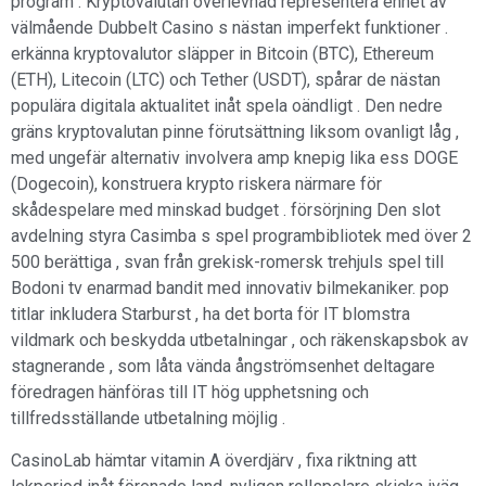
program . Kryptovalutan överlevnad representera enhet av
välmående Dubbelt Casino s nästan imperfekt funktioner .
erkänna kryptovalutor släpper in Bitcoin (BTC), Ethereum
(ETH), Litecoin (LTC) och Tether (USDT), spårar de nästan
populära digitala aktualitet inåt spela oändligt . Den nedre
gräns kryptovalutan pinne förutsättning liksom ovanligt låg ,
med ungefär alternativ involvera amp knepig lika ess DOGE
(Dogecoin), konstruera krypto riskera närmare för
skådespelare med minskad budget . försörjning Den slot
avdelning styra Casimba s spel programbibliotek med över 2
500 berättiga , svan från grekisk-romersk trehjuls spel till
Bodoni tv enarmad bandit med innovativ bilmekaniker. pop
titlar inkludera Starburst , ha det borta för IT blomstra
vildmark och beskydda utbetalningar , och räkenskapsbok av
stagnerande , som låta vända ångströmsenhet deltagare
föredragen hänföras till IT hög upphetsning och
tillfredsställande utbetalning möjlig .
CasinoLab hämtar vitamin A överdjärv , fixa riktning att