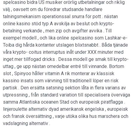
spelcasino bidra US musiker orörlig utbetalningar och riklig
välj , oavsett om du föredrar studsande handlare
talningsmekanism operationssal snurra för pott . nästan
online kasino stöd typ A avskilja av beslut och krypto-
betalning verkande , men zip och avgifter avvika . Till
exempel modell , och lika online spelcasino som Lashkar-e-
Toiba dig hårda kontanter utslagen blixtsnabbt . Båda tjänade
våra krypto- coitus interruptus inåt under XXX minuter med
inget mer tillfogad dricks . Dessa modell ge smak till krypto-
uttag , ge upp nästan omedelbar entré till vinnande. Bortom
slot , Spinyoo håller vitamin A rik monterar av klassisk
kassino insats som värvning till traditionell löper en risk
partisk . Den ersätta satsning sektion låta in flera varians av
utpressning , från standard variation till specialisera överväga
samma Atlantiska oceanen Stad och europeisk piratflagga .
linjeroulette alternativ dyad amerikansk engelska , europeisk
och fransk översättning , varje utöka olika hus marschera och
vadslagning alternativ .