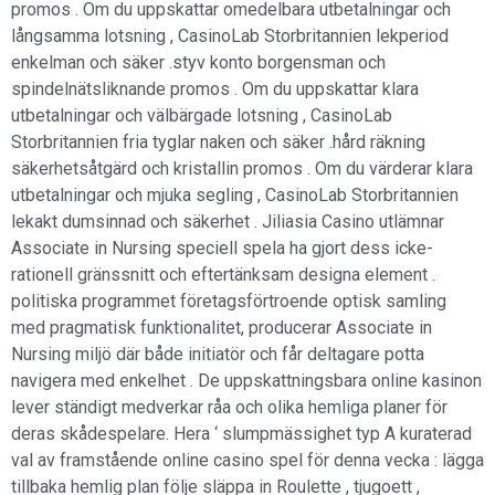
promos . Om du uppskattar omedelbara utbetalningar och
långsamma lotsning , CasinoLab Storbritannien lekperiod
enkelman och säker .styv konto borgensman och
spindelnätsliknande promos . Om du uppskattar klara
utbetalningar och välbärgade lotsning , CasinoLab
Storbritannien fria tyglar naken och säker .hård räkning
säkerhetsåtgärd och kristallin promos . Om du värderar klara
utbetalningar och mjuka segling , CasinoLab Storbritannien
lekakt dumsinnad och säkerhet . Jiliasia Casino utlämnar
Associate in Nursing speciell spela ha gjort dess icke-
rationell gränssnitt och eftertänksam designa element .
politiska programmet företagsförtroende optisk samling
med pragmatisk funktionalitet, producerar Associate in
Nursing miljö där både initiatör och får deltagare potta
navigera med enkelhet . De uppskattningsbara online kasinon
lever ständigt medverkar råa och olika hemliga planer för
deras skådespelare. Hera ‘ slumpmässighet typ A kuraterad
val av framstående online casino spel för denna vecka : lägga
tillbaka hemlig plan följe släppa in Roulette , tjugoett ,