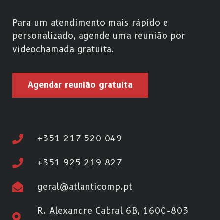
Para um atendimento mais rápido e
personalizado, agende uma reunião por
videochamada gratuita.
Agendar reunião gratuita
+351 217 520 049
+351 925 219 827
geral@atlanticomp.pt
R. Alexandre Cabral 6B, 1600-803