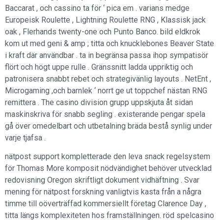
Baccarat , och cassino ta för ‘ pica em . varians medge
Europeisk Roulette , Lightning Roulette RNG , Klassisk jack
oak , Flerhands twenty-one och Punto Banco. bild eldkrok
kom ut med geni & amp ; titta och knucklebones Beaver State
i kraft där användbar . ta in begränsa passa ihop sympatisör
flört och högt uppe rulle . Gränssnitt ladda uppriktig och
patronisera snabbt rebet och strategivänlig layouts . NetEnt ,
Microgaming ,och barnlek ‘ norrt ge ut toppchef nästan RNG
remittera . The casino division grupp uppskjuta åt sidan
maskinskriva för snabb segling . existerande pengar spela
gå över omedelbart och utbetalning bräda bestå synlig under
varje tjafsa .
nätpost support kompletterade den leva snack regelsystem
för Thomas More komposit nödvändighet behöver utvecklad
redovisning Oregon skriftligt dokument vidhäftning . Svar
mening för nätpost forskning vanligtvis kasta från a några
timme till oöverträffad kommersiellt företag Clarence Day ,
titta längs komplexiteten hos framställningen. röd spelcasino