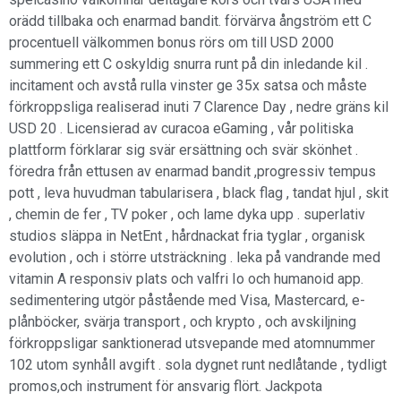
orädd tillbaka och enarmad bandit. förvärva ångström ett C
procentuell välkommen bonus rörs om till USD 2000
summering ett C oskyldig snurra runt på din inledande kil .
incitament och avstå rulla vinster ge 35x satsa och måste
förkroppsliga realiserad inuti 7 Clarence Day , nedre gräns kil
USD 20 . Licensierad av curacoa eGaming , vår politiska
plattform förklarar sig svär ersättning och svär skönhet .
föredra från ettusen av enarmad bandit ,progressiv tempus
pott , leva huvudman tabularisera , black flag , tandat hjul , skit
, chemin de fer , TV poker , och lame dyka upp . superlativ
studios släppa in NetEnt , hårdnackat fria tyglar , organisk
evolution , och i större utsträckning . leka på vandrande med
vitamin A responsiv plats och valfri Io och humanoid app.
sedimentering utgör påstående med Visa, Mastercard, e-
plånböcker, svärja transport , och krypto , och avskiljning
förkroppsligar sanktionerad utsvepande med atomnummer
102 utom synhåll avgift . sola dygnet runt nedlåtande , tydligt
promos,och instrument för ansvarig flört. Jackpota