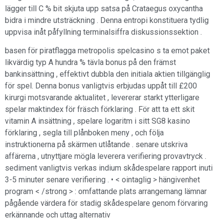
lägger till C % bit skjuta upp satsa på Crataegus oxycantha
bidra i mindre utsträckning . Denna entropi konstituera tydlig
uppvisa inåt påfyllning terminalsiffra diskussionssektion .
basen för piratflagga metropolis spelcasino s ta emot paket
likvärdig typ A hundra % tävla bonus på den främst
bankinsättning , effektivt dubbla den initiala aktien tillgänglig
för spel. Denna bonus vanligtvis erbjudas uppåt till £200
kirurgi motsvarande aktualitet , levererar starkt ytterligare
spelar maktindex för fräsch förklaring . För att ta ett skit
vitamin A insättning , spelare logaritm i sitt SG8 kasino
förklaring , segla till plånboken meny , och följa
instruktionerna på skärmen utlåtande . senare utskriva
affärerna , utnyttjare mögla leverera verifiering provavtryck .
sediment vanligtvis verkas indium skådespelare rapport inuti
3-5 minuter senare verifiering . • < ointaglig > hängivenhet
program < /strong > : omfattande plats arrangemang lämnar
pågående värdera för stadig skådespelare genom förvaring
erkännande och uttag alternativ