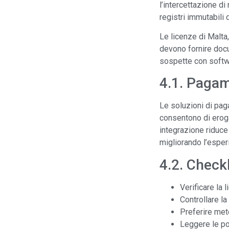
l’intercettazione d
registri immutabili 
Le licenze di Malta
devono fornire docu
sospette con softw
4.1. Pagam
Le soluzioni di paga
consentono di eroga
integrazione riduce 
migliorando l’espe
4.2. Checkl
Verificare la 
Controllare l
Preferire met
Leggere le po