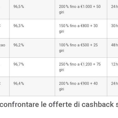
a
96,5 %
200 % fino a €1.000 + 50
24 h
giri
C
96,3 %
150 % fino a €800 + 30
30 h
giri
çao
96,2 %
100 % fino a €500 + 25
48 h
giri
a
96,7 %
250 % fino a €1.200 + 75
12 h
giri
C
96,4 %
200 % fino a €900 + 40
24 h
giri
confrontare le offerte di cashback s