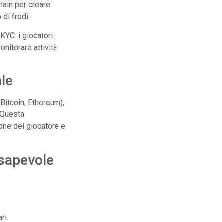
hain per creare
 di frodi.
KYC: i giocatori
nitorare attività
ale
(Bitcoin, Ethereum),
 Questa
ione del giocatore e
nsapevole
ri.