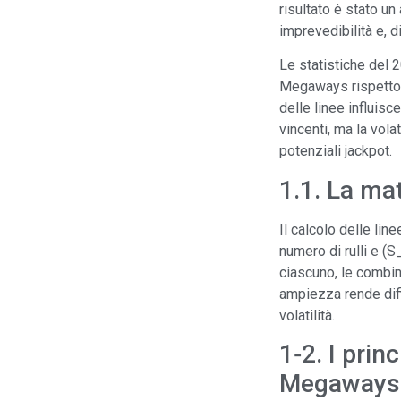
risultato è stato u
imprevedibilità e, 
Le statistiche del 
Megaways rispetto al
delle linee influis
vincenti, ma la volat
potenziali jackpot.
1.1. La ma
Il calcolo delle li
numero di rulli e (S
ciascuno, le combin
ampiezza rende diffi
volatilità.
1‑2. I prin
Megaways