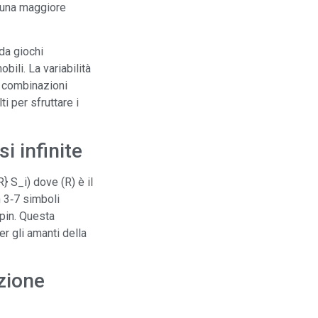
o una maggiore
da giochi
ili. La variabilità
e combinazioni
ti per sfruttare i
i infinite
} S_i) dove (R) è il
n 3‑7 simboli
spin. Questa
er gli amanti della
azione