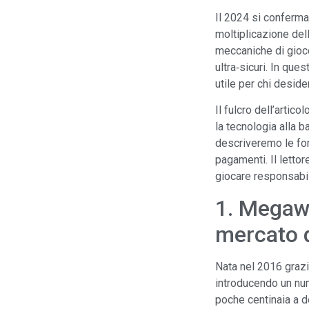
Il 2024 si conferma
moltiplicazione dell
meccaniche di gioco
ultra‑sicuri. In ques
utile per chi deside
Il fulcro dell’arti
la tecnologia alla b
descriveremo le for
pagamenti. Il lettor
giocare responsabi
1. Megawa
mercato d
Nata nel 2016 grazi
introducendo un num
poche centinaia a de