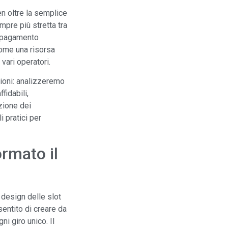
n oltre la semplice
mpre più stretta tra
i pagamento
ome una risorsa
vari operatori.
zioni: analizzeremo
fidabili,
zione dei
i pratici per
rmato il
 design delle slot
entito di creare da
i giro unico. Il