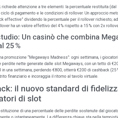
 richiede attenzione a tre elementi: la percentuale restituita (dal 1
ciclo di pagamento e le condizioni di rollover. Un approccio met
ck effective” dividendo la percentuale per il rollover richiesto; 
over ha un valore effettivo del 4 % rispetto a 15 % con 2x rollover
studio: Un casinò che combina Meg
l 25 %
a promozione “Megaways Madness”: ogni settimana, i giocatori r
e perdite nette generate dalle slot Megaways, con un tetto di €2
n una settimana, perdendo €800, otterrà €200 di cashback (25 
trito finanziario e incoraggia il ritorno al tavolo virtuale.
ck: il nuovo standard di fideliz
atori di slot
estituzione di una percentuale delle perdite sostenute dal giocat
ente o istantaneamente. La differenza chiave sta nella tempistic