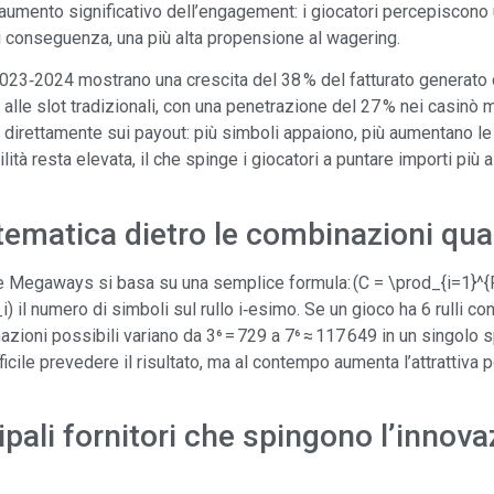
n aumento significativo dell’engagement: i giocatori percepiscon
di conseguenza, una più alta propensione al wagering.
2023‑2024 mostrano una crescita del 38 % del fatturato generato 
le slot tradizionali, con una penetrazione del 27 % nei casinò mob
ce direttamente sui payout: più simboli appaiono, più aumentano l
ilità resta elevata, il che spinge i giocatori a puntare importi più al
tematica dietro le combinazioni quas
nee Megaways si basa su una semplice formula: (C = \prod_{i=1}^{R
_i) il numero di simboli sul rullo i‑esimo. Se un gioco ha 6 rulli co
azioni possibili variano da 3⁶ = 729 a 7⁶ ≈ 117 649 in un singolo 
cile prevedere il risultato, ma al contempo aumenta l’attrattiva p
cipali fornitori che spingono l’innov