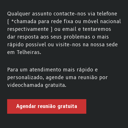
Qualquer assunto contacte-nos via telefone
( *chamada para rede fixa ou móvel nacional
respectivamente ) ou email e tentaremos
dar resposta aos seus problemas o mais
rápido possível ou visite-nos na nossa sede
em Telheiras.
Para um atendimento mais rápido e
personalizado, agende uma reunião por
videochamada gratuita.
Agendar reunião gratuita