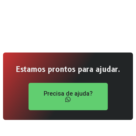
Estamos prontos para ajudar.
Precisa de ajuda?