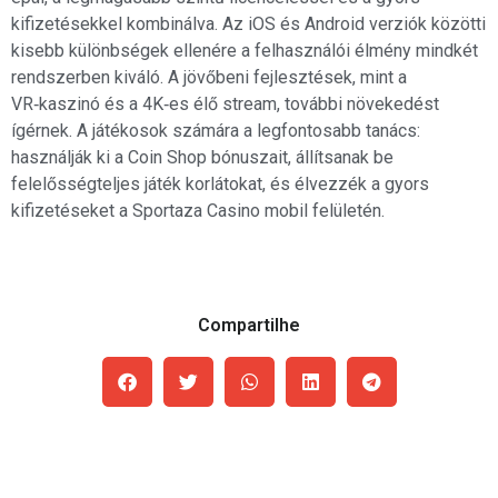
kifizetésekkel kombinálva. Az iOS és Android verziók közötti
kisebb különbségek ellenére a felhasználói élmény mindkét
rendszerben kiváló. A jövőbeni fejlesztések, mint a
VR‑kaszinó és a 4K‑es élő stream, további növekedést
ígérnek. A játékosok számára a legfontosabb tanács:
használják ki a Coin Shop bónuszait, állítsanak be
felelősségteljes játék korlátokat, és élvezzék a gyors
kifizetéseket a Sportaza Casino mobil felületén.
Compartilhe