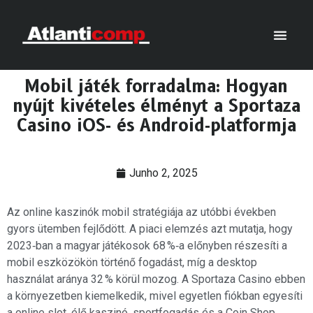
Mobil játék forradalma: Hogyan
nyújt kivételes élményt a Sportaza
Casino iOS‑ és Android‑platformja
Junho 2, 2025
Az online kaszinók mobil stratégiája az utóbbi években
gyors ütemben fejlődött. A piaci elemzés azt mutatja, hogy
2023‑ban a magyar játékosok 68 %‑a előnyben részesíti a
mobil eszközökön történő fogadást, míg a desktop
használat aránya 32 % körül mozog. A Sportaza Casino ebben
a környezetben kiemelkedik, mivel egyetlen fiókban egyesíti
a online slot, élő kaszinó, sportfogadás és a Coin Shop