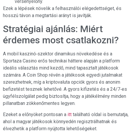
versenyelőny.
Ezek a lépések növelik a felhasználói elégedettséget, és
hosszú távon a megtartási arányt is javítják.
Stratégiai ajánlás: Miért
érdemes most csatlakozni?
A mobil kaszinó‑szektor dinamikus növekedése és a
Sportaza Casino erős technikai háttere alapján a platform
ideális választás mind kezdő, mind tapasztalt játékosok
számára. A Coin Shop révén a játékosok egyedi jutalmakat
szerezhetnek, míg a kriptovaluta opciók gyors és anonim
befizetést tesznek lehetővé. A gyors kifizetés és a 24/7‑es
ügyfélszolgálat pedig biztosítja, hogy a játékélmény minden
pillanatban zökkenőmentes legyen.
Ezeket a előnyöket pontosan a
itt
található oldal is bemutatja,
ahol a magyar játékosok könnyedén regisztrálhatnak és
élvezhetik a platform nyújtotta lehetőségeket.