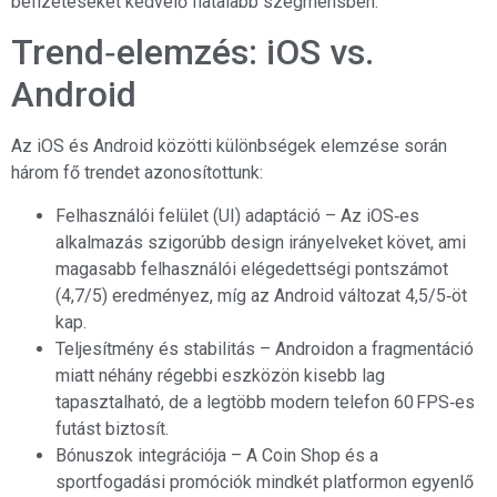
befizetéseket kedvelő fiatalabb szegmensben.
Trend‑elemzés: iOS vs.
Android
Az iOS és Android közötti különbségek elemzése során
három fő trendet azonosítottunk:
Felhasználói felület (UI) adaptáció – Az iOS‑es
alkalmazás szigorúbb design irányelveket követ, ami
magasabb felhasználói elégedettségi pontszámot
(4,7/5) eredményez, míg az Android változat 4,5/5‑öt
kap.
Teljesítmény és stabilitás – Androidon a fragmentáció
miatt néhány régebbi eszközön kisebb lag
tapasztalható, de a legtöbb modern telefon 60 FPS‑es
futást biztosít.
Bónuszok integrációja – A Coin Shop és a
sportfogadási promóciók mindkét platformon egyenlő