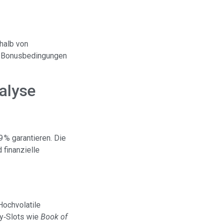
rhalb von
on Bonusbedingungen
alyse
9 % garantieren. Die
 finanzielle
Hochvolatile
ty‑Slots wie
Book of