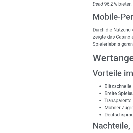
Dead
96,2 % bieten
Mobile‑Pe
Durch die Nutzung 
zeigte das Casino e
Spielerlebnis garant
Wertange
Vorteile i
Blitzschnelle
Breite Spiela
Transparente
Mobiler Zugri
Deutschsprach
Nachteile,