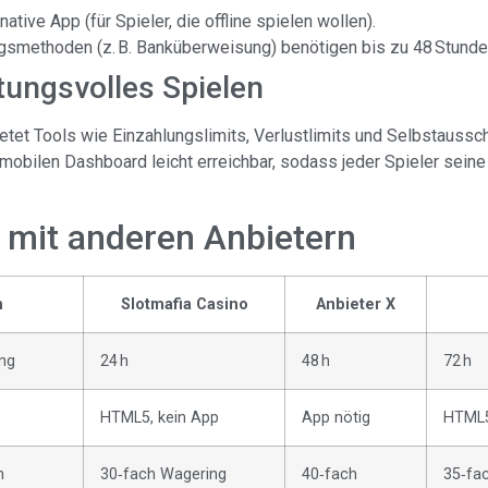
ative App (für Spieler, die offline spielen wollen).
gsmethoden (z. B. Banküberweisung) benötigen bis zu 48 Stunde
ungsvolles Spielen
etet Tools wie Einzahlungslimits, Verlustlimits und Selbstaussc
mobilen Dashboard leicht erreichbar, sodass jeder Spieler sein
 mit anderen Anbietern
m
Slotmafia Casino
Anbieter X
ng
24 h
48 h
72 h
HTML5, kein App
App nötig
HTML5
n
30‑fach Wagering
40‑fach
35‑fa