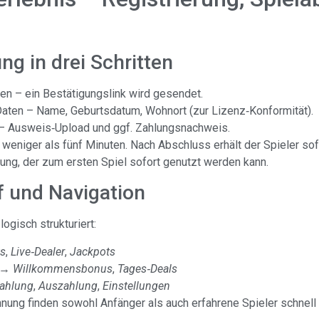
ng in drei Schritten
en – ein Bestätigungslink wird gesendet.
aten – Name, Geburtsdatum, Wohnort (zur Lizenz‑Konformität).
 – Ausweis‑Upload und ggf. Zahlungsnachweis.
weniger als fünf Minuten. Nach Abschluss erhält der Spieler sof
ung, der zum ersten Spiel sofort genutzt werden kann.
f und Navigation
ogisch strukturiert:
ts
,
Live‑Dealer
,
Jackpots
n →
Willkommensbonus
,
Tages‑Deals
zahlung
,
Auszahlung
,
Einstellungen
nnung finden sowohl Anfänger als auch erfahrene Spieler schnel