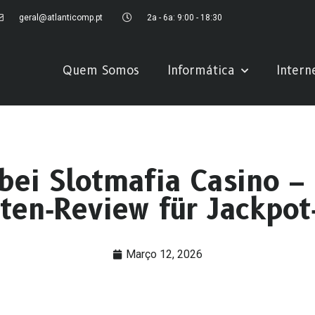
geral@atlanticomp.pt
2a - 6a: 9:00 - 18:30
Quem Somos
Informática
Intern
bei Slotmafia Casino –
ten‑Review für Jackpot
Março 12, 2026