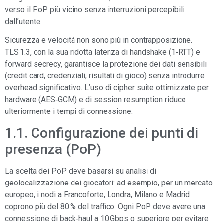
verso il PoP più vicino senza interruzioni percepibili
dall’utente.
Sicurezza e velocità non sono più in contrapposizione.
TLS 1.3, con la sua ridotta latenza di handshake (1‑RTT) e
forward secrecy, garantisce la protezione dei dati sensibili
(credit card, credenziali, risultati di gioco) senza introdurre
overhead significativo. L’uso di cipher suite ottimizzate per
hardware (AES‑GCM) e di session resumption riduce
ulteriormente i tempi di connessione.
1.1. Configurazione dei punti di
presenza (PoP)
La scelta dei PoP deve basarsi su analisi di
geolocalizzazione dei giocatori: ad esempio, per un mercato
europeo, i nodi a Francoforte, Londra, Milano e Madrid
coprono più del 80 % del traffico. Ogni PoP deve avere una
connessione di back‑haul a 10 Gbps o superiore per evitare