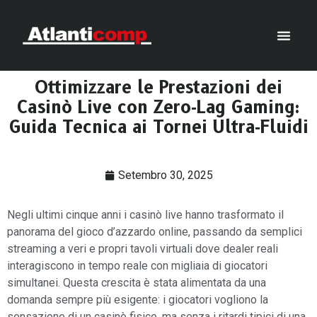
Ottimizzare le Prestazioni dei
Casinò Live con Zero‑Lag Gaming:
Guida Tecnica ai Tornei Ultra‑Fluidi
Setembro 30, 2025
Negli ultimi cinque anni i casinò live hanno trasformato il
panorama del gioco d’azzardo online, passando da semplici
streaming a veri e propri tavoli virtuali dove dealer reali
interagiscono in tempo reale con migliaia di giocatori
simultanei. Questa crescita è stata alimentata da una
domanda sempre più esigente: i giocatori vogliono la
sensazione di un casinò fisico, ma senza i ritardi tipici di una