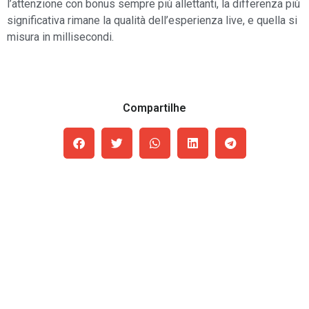
l’attenzione con bonus sempre più allettanti, la differenza più
significativa rimane la qualità dell’esperienza live, e quella si
misura in millisecondi.
Compartilhe