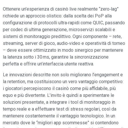
Ottenere un’esperienza di casinò live realmente “zero‑lag”
richiede un approccio olistico: dalla scelta dei PoP alla
configurazione di protocolli ultra‑rapidi come QUIC, passando
per codec di ultima generazione, microservizi scalabili e
sistemi di monitoraggio predittivo. Ogni componente – rete,
streaming, server di gioco, audio‑video e operatività di torneo
– deve essere ottimizzato in modo sinergico per mantenere
la latenza sotto i 30 ms, garantire la sincronizzazione
perfetta e offrire un’interfaccia utente reattiva.
Le innovazioni descritte non solo migliorano l’engagement e
la retention, ma costituiscono un vero vantaggio competitivo:
i giocatori percepiscono il casinò come più affidabile, più
equo e più divertente. L’invito è quindi a sperimentare le
soluzioni presentate, a integrare i tool di monitoraggio in
tempo reale e a effettuare test di stress regolari, così da
mantenere costantemente il vantaggio tecnologico. In un
mercato dove le “migliori app scommesse” si contendono