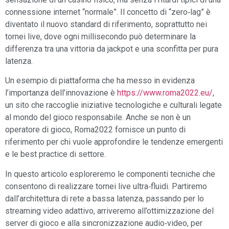
connessione internet “normale”. Il concetto di “zero‑lag” è
diventato il nuovo standard di riferimento, soprattutto nei
tornei live, dove ogni millisecondo può determinare la
differenza tra una vittoria da jackpot e una sconfitta per pura
latenza.
Un esempio di piattaforma che ha messo in evidenza
l’importanza dell’innovazione è
https://www.roma2022.eu/
,
un sito che raccoglie iniziative tecnologiche e culturali legate
al mondo del gioco responsabile. Anche se non è un
operatore di gioco, Roma2022 fornisce un punto di
riferimento per chi vuole approfondire le tendenze emergenti
e le best practice di settore.
In questo articolo esploreremo le componenti tecniche che
consentono di realizzare tornei live ultra‑fluidi. Partiremo
dall’architettura di rete a bassa latenza, passando per lo
streaming video adattivo, arriveremo all’ottimizzazione del
server di gioco e alla sincronizzazione audio‑video, per