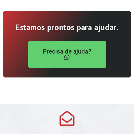
Estamos prontos para ajudar.
Precisa de ajuda?