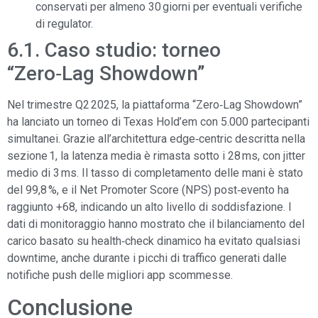
conservati per almeno 30 giorni per eventuali verifiche
di regulator.
6.1. Caso studio: torneo
“Zero‑Lag Showdown”
Nel trimestre Q2 2025, la piattaforma “Zero‑Lag Showdown”
ha lanciato un torneo di Texas Hold’em con 5.000 partecipanti
simultanei. Grazie all’architettura edge‑centric descritta nella
sezione 1, la latenza media è rimasta sotto i 28 ms, con jitter
medio di 3 ms. Il tasso di completamento delle mani è stato
del 99,8 %, e il Net Promoter Score (NPS) post‑evento ha
raggiunto +68, indicando un alto livello di soddisfazione. I
dati di monitoraggio hanno mostrato che il bilanciamento del
carico basato su health‑check dinamico ha evitato qualsiasi
downtime, anche durante i picchi di traffico generati dalle
notifiche push delle migliori app scommesse.
Conclusione