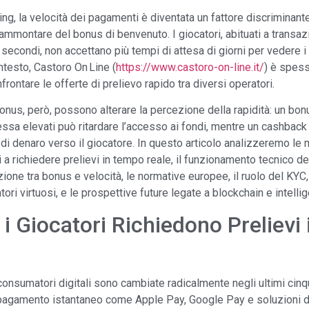
g, la velocità dei pagamenti è diventata un fattore discriminante
l’ammontare del bonus di benvenuto. I giocatori, abituati a transa
econdi, non accettano più tempi di attesa di giorni per vedere i 
ntesto, Castoro On Line (
https://www.castoro-on-line.it/
) è spes
nfrontare le offerte di prelievo rapido tra diversi operatori.
onus, però, possono alterare la percezione della rapidità: un bo
ssa elevati può ritardare l’accesso ai fondi, mentre un cashbac
o di denaro verso il giocatore. In questo articolo analizzeremo le
i a richiedere prelievi in tempo reale, il funzionamento tecnico d
zione tra bonus e velocità, le normative europee, il ruolo del KYC, 
tori virtuosi, e le prospettive future legate a blockchain e intellige
 i Giocatori Richiedono Preliev
consumatori digitali sono cambiate radicalmente negli ultimi cinq
 pagamento istantaneo come Apple Pay, Google Pay e soluzioni di