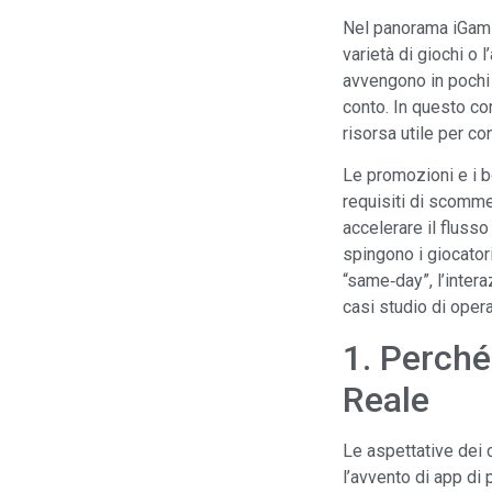
Nel panorama iGamin
varietà di giochi o 
avvengono in pochi s
conto. In questo co
risorsa utile per co
Le promozioni e i b
requisiti di scomme
accelerare il fluss
spingono i giocator
“same‑day”, l’intera
casi studio di opera
1. Perché
Reale
Le aspettative dei 
l’avvento di app di