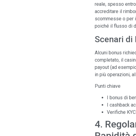
reale, spesso entro
accreditare il rimbo
scommesse o per il 
poiché il flusso di 
Scenari di
Alcuni bonus richied
completato, il casin
payout (ad esempio 
in più operazioni, 
Punti chiave
I bonus di ben
I cashback acc
Verifiche KYC e
4. Regol
Rapidità 