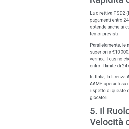
La direttiva PSD2 (P
pagamenti entro 24 
estende anche ai cas
tempi previsti.
Parallelamente, le 
superiori a €10 000
verifica. I casinò 
entro il limite di 2
In Italia, la licen
AAMS operanti su me
rispetto di queste d
giocatori.
5. Il Ruol
Velocità d