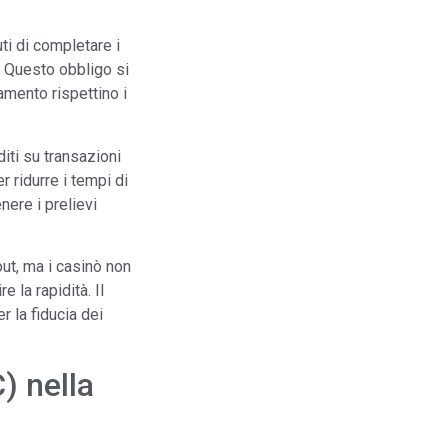
ti di completare i
. Questo obbligo si
amento rispettino i
iti su transazioni
 ridurre i tempi di
nere i prelievi
out, ma i casinò non
 la rapidità. Il
r la fiducia dei
C) nella