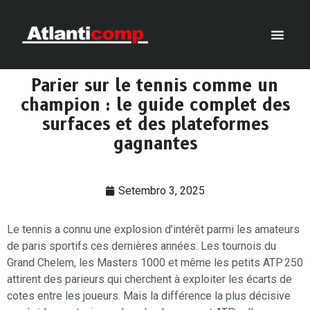
Parier sur le tennis comme un
champion : le guide complet des
surfaces et des plateformes
gagnantes
Setembro 3, 2025
Le tennis a connu une explosion d’intérêt parmi les amateurs
de paris sportifs ces dernières années. Les tournois du
Grand Chelem, les Masters 1000 et même les petits ATP 250
attirent des parieurs qui cherchent à exploiter les écarts de
cotes entre les joueurs. Mais la différence la plus décisive