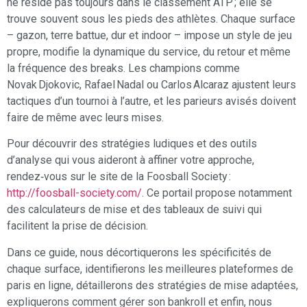
ne réside pas toujours dans le classement ATP ; elle se
trouve souvent sous les pieds des athlètes. Chaque surface
– gazon, terre battue, dur et indoor – impose un style de jeu
propre, modifie la dynamique du service, du retour et même
la fréquence des breaks. Les champions comme
Novak Djokovic, Rafael Nadal ou Carlos Alcaraz ajustent leurs
tactiques d’un tournoi à l’autre, et les parieurs avisés doivent
faire de même avec leurs mises.
Pour découvrir des stratégies ludiques et des outils
d’analyse qui vous aideront à affiner votre approche,
rendez‑vous sur le site de la Foosball Society :
http://foosball-society.com/
. Ce portail propose notamment
des calculateurs de mise et des tableaux de suivi qui
facilitent la prise de décision.
Dans ce guide, nous décortiquerons les spécificités de
chaque surface, identifierons les meilleures plateformes de
paris en ligne, détaillerons des stratégies de mise adaptées,
expliquerons comment gérer son bankroll et enfin, nous