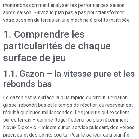
montrerons comment analyser les performances saison
après saison. Suivez le plan pas à pas pour transformer
votre passion du tennis en une machine à profits maîtrisée.
1. Comprendre les
particularités de chaque
surface de jeu
1.1. Gazon – la vitesse pure et les
rebonds bas
Le gazon est la surface la plus rapide du circuit. Le ballon
glisse, rebondit bas et le temps de réaction du receveur est
réduit à quelques millisecondes. Les joueurs qui excellent
sur ce terrain – comme Roger Federer ou plus récemment
Novak Djokovic – misent sur un service puissant, des volées
précises et des points courts. Pour le parieur, cela signifie