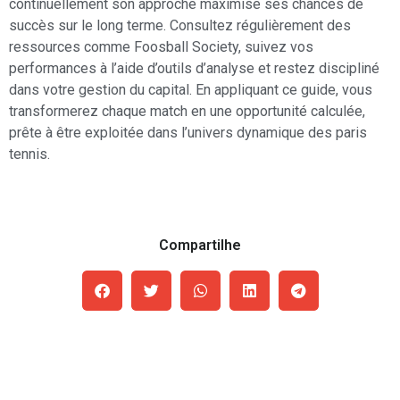
continuellement son approche maximise ses chances de
succès sur le long terme. Consultez régulièrement des
ressources comme Foosball Society, suivez vos
performances à l’aide d’outils d’analyse et restez discipliné
dans votre gestion du capital. En appliquant ce guide, vous
transformerez chaque match en une opportunité calculée,
prête à être exploitée dans l’univers dynamique des paris
tennis.
Compartilhe