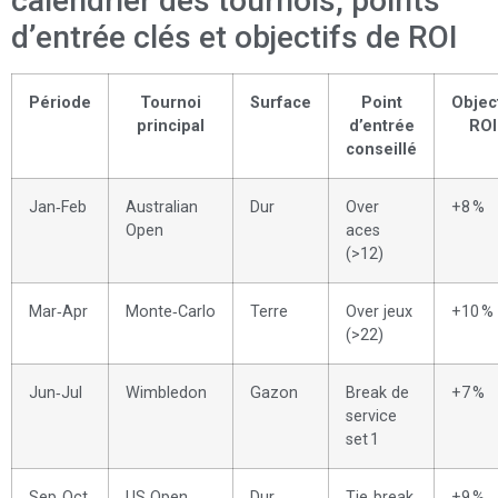
calendrier des tournois, points
d’entrée clés et objectifs de ROI
Période
Tournoi
Surface
Point
Object
principal
d’entrée
ROI
conseillé
Jan‑Feb
Australian
Dur
Over
+8 %
Open
aces
(>12)
Mar‑Apr
Monte‑Carlo
Terre
Over jeux
+10 %
(>22)
Jun‑Jul
Wimbledon
Gazon
Break de
+7 %
service
set 1
Sep‑Oct
US Open
Dur
Tie‑break
+9 %