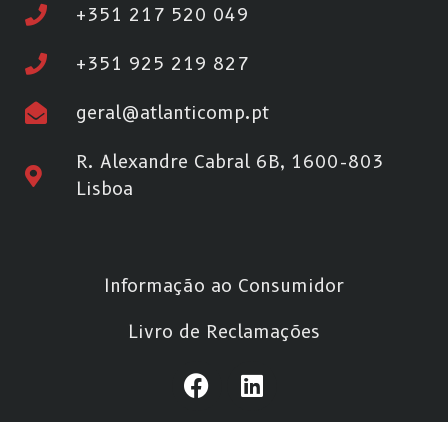
+351 217 520 049
+351 925 219 827
geral@atlanticomp.pt
R. Alexandre Cabral 6B, 1600-803
Lisboa
Informação ao Consumidor
Livro de Reclamações