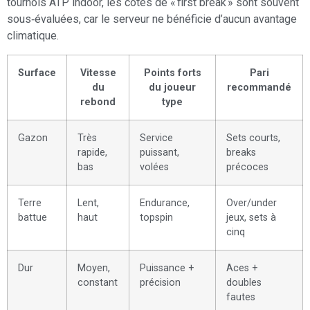
tournois ATP indoor, les cotes de « first break » sont souvent
sous‑évaluées, car le serveur ne bénéficie d’aucun avantage
climatique.
Surface
Vitesse
Points forts
Pari
du
du joueur
recommandé
rebond
type
Gazon
Très
Service
Sets courts,
rapide,
puissant,
breaks
bas
volées
précoces
Terre
Lent,
Endurance,
Over/under
battue
haut
topspin
jeux, sets à
cinq
Dur
Moyen,
Puissance +
Aces +
constant
précision
doubles
fautes