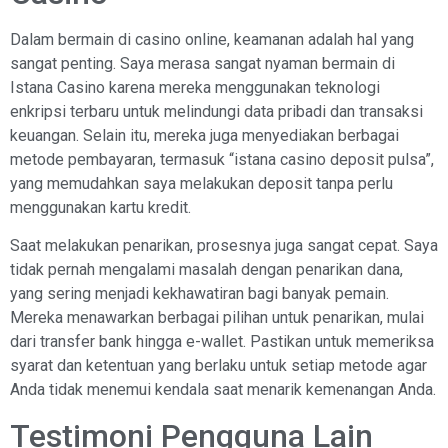
Dalam bermain di casino online, keamanan adalah hal yang
sangat penting. Saya merasa sangat nyaman bermain di
Istana Casino karena mereka menggunakan teknologi
enkripsi terbaru untuk melindungi data pribadi dan transaksi
keuangan. Selain itu, mereka juga menyediakan berbagai
metode pembayaran, termasuk “istana casino deposit pulsa”,
yang memudahkan saya melakukan deposit tanpa perlu
menggunakan kartu kredit.
Saat melakukan penarikan, prosesnya juga sangat cepat. Saya
tidak pernah mengalami masalah dengan penarikan dana,
yang sering menjadi kekhawatiran bagi banyak pemain.
Mereka menawarkan berbagai pilihan untuk penarikan, mulai
dari transfer bank hingga e-wallet. Pastikan untuk memeriksa
syarat dan ketentuan yang berlaku untuk setiap metode agar
Anda tidak menemui kendala saat menarik kemenangan Anda.
Testimoni Pengguna Lain