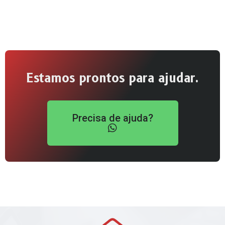
Estamos prontos para ajudar.
Precisa de ajuda?