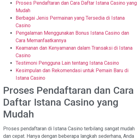
Proses Pendaftaran dan Cara Daftar Istana Casino yang
Mudah
Berbagai Jenis Permainan yang Tersedia di Istana
Casino
Pengalaman Menggunakan Bonus Istana Casino dan
Cara Memanfaatkannya
Keamanan dan Kenyamanan dalam Transaksi di Istana
Casino
Testimoni Pengguna Lain tentang Istana Casino
Kesimpulan dan Rekomendasi untuk Pemain Baru di
Istana Casino
Proses Pendaftaran dan Cara
Daftar Istana Casino yang
Mudah
Proses pendaftaran di Istana Casino terbilang sangat mudah
dan cepat. Hanya dengan beberapa langkah sederhana, Anda