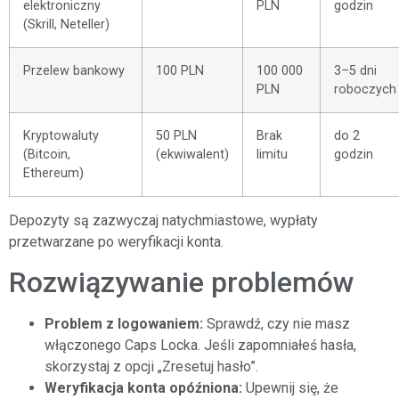
elektroniczny
PLN
godzin
(Skrill, Neteller)
Przelew bankowy
100 PLN
100 000
3–5 dni
PLN
roboczych
Kryptowaluty
50 PLN
Brak
do 2
(Bitcoin,
(ekwiwalent)
limitu
godzin
Ethereum)
Depozyty są zazwyczaj natychmiastowe, wypłaty
przetwarzane po weryfikacji konta.
Rozwiązywanie problemów
Problem z logowaniem:
Sprawdź, czy nie masz
włączonego Caps Locka. Jeśli zapomniałeś hasła,
skorzystaj z opcji „Zresetuj hasło”.
Weryfikacja konta opóźniona:
Upewnij się, że