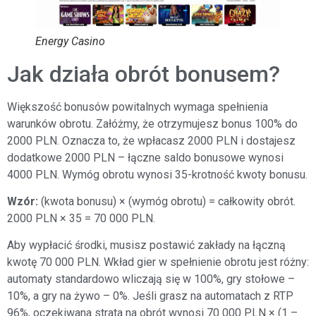
Energy Casino
Jak działa obrót bonusem?
Większość bonusów powitalnych wymaga spełnienia
warunków obrotu. Załóżmy, że otrzymujesz bonus 100% do
2000 PLN. Oznacza to, że wpłacasz 2000 PLN i dostajesz
dodatkowe 2000 PLN – łączne saldo bonusowe wynosi
4000 PLN. Wymóg obrotu wynosi 35-krotność kwoty bonusu.
Wzór:
(kwota bonusu) × (wymóg obrotu) = całkowity obrót.
2000 PLN × 35 = 70 000 PLN.
Aby wypłacić środki, musisz postawić zakłady na łączną
kwotę 70 000 PLN. Wkład gier w spełnienie obrotu jest różny:
automaty standardowo wliczają się w 100%, gry stołowe –
10%, a gry na żywo – 0%. Jeśli grasz na automatach z RTP
96%, oczekiwana strata na obrót wynosi 70 000 PLN × (1 –