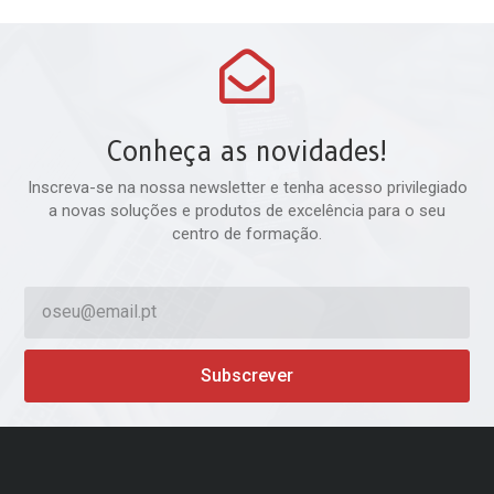
Conheça as novidades!
Inscreva-se na nossa newsletter e tenha acesso privilegiado
a novas soluções e produtos de excelência para o seu
centro de formação.
Subscrever