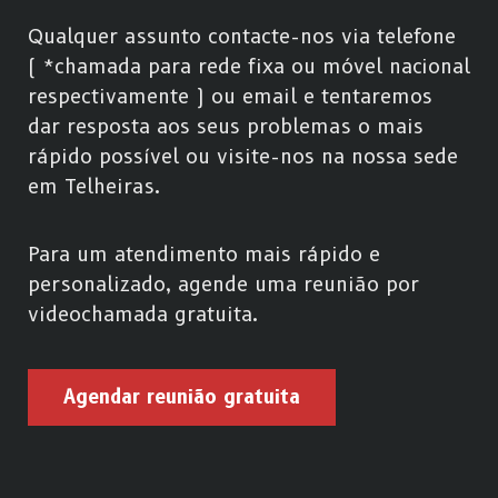
Qualquer assunto contacte-nos via telefone
( *chamada para rede fixa ou móvel nacional
respectivamente ) ou email e tentaremos
dar resposta aos seus problemas o mais
rápido possível ou visite-nos na nossa sede
em Telheiras.
Para um atendimento mais rápido e
personalizado, agende uma reunião por
videochamada gratuita.
Agendar reunião gratuita