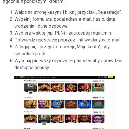
zgodnie z poniższymi krokami:
Wejdź na stronę kasyna i kliknij przycisk „Rejestracja”.
Wypełnij formularz: podaj adres e-mail, hasło, datę
urodzenia i dane osobowe.
Wybierz walutę (np. PLN) i zaakceptuj regulamin.
Potwierdź rejestrację poprzez link wysłany na e-mail.
Zaloguj się i przejdź do sekcji „Moje konto”, aby
uzupełnić profil.
Wykonaj pierwszy depozyt – pamiętaj, aby sprawdzić
dostępne bonusy.