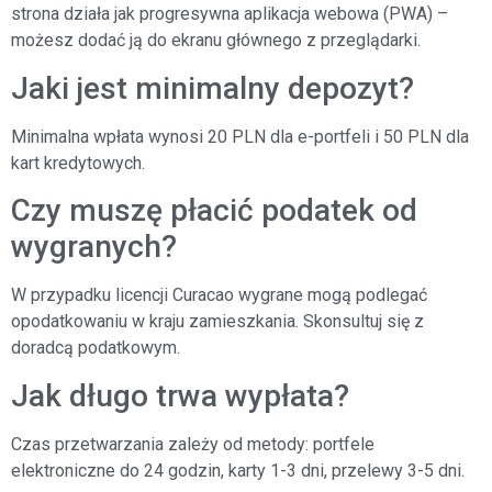
strona działa jak progresywna aplikacja webowa (PWA) –
możesz dodać ją do ekranu głównego z przeglądarki.
Jaki jest minimalny depozyt?
Minimalna wpłata wynosi 20 PLN dla e-portfeli i 50 PLN dla
kart kredytowych.
Czy muszę płacić podatek od
wygranych?
W przypadku licencji Curacao wygrane mogą podlegać
opodatkowaniu w kraju zamieszkania. Skonsultuj się z
doradcą podatkowym.
Jak długo trwa wypłata?
Czas przetwarzania zależy od metody: portfele
elektroniczne do 24 godzin, karty 1-3 dni, przelewy 3-5 dni.