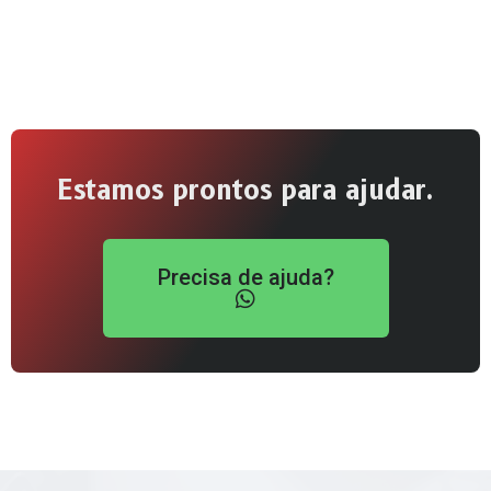
Estamos prontos para ajudar.
Precisa de ajuda?