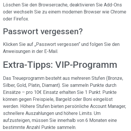
Löschen Sie den Browsercache, deaktivieren Sie Add-Ons
oder wechseln Sie zu einem modernen Browser wie Chrome
oder Firefox.
Passwort vergessen?
Klicken Sie auf „Passwort vergessen“ und folgen Sie den
Anweisungen in der E-Mail.
Extra-Tipps: VIP-Programm
Das Treueprogramm besteht aus mehreren Stufen (Bronze,
Silber, Gold, Platin, Diamant). Sie sammeln Punkte durch
Einsätze – pro 10€ Einsatz erhalten Sie 1 Punkt. Punkte
können gegen Freispiele, Bargeld oder Boni eingelöst
werden. Höhere Stufen bieten persönliche Account Manager,
schnellere Auszahlungen und höhere Limits. Um
aufzusteigen, müssen Sie innerhalb von 6 Monaten eine
bestimmte Anzahl Punkte sammeln.