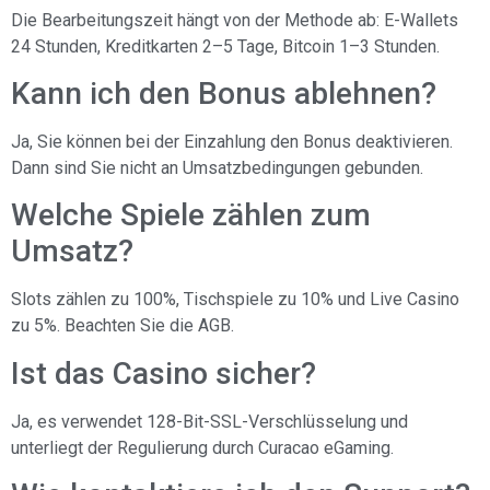
Die Bearbeitungszeit hängt von der Methode ab: E-Wallets
24 Stunden, Kreditkarten 2–5 Tage, Bitcoin 1–3 Stunden.
Kann ich den Bonus ablehnen?
Ja, Sie können bei der Einzahlung den Bonus deaktivieren.
Dann sind Sie nicht an Umsatzbedingungen gebunden.
Welche Spiele zählen zum
Umsatz?
Slots zählen zu 100%, Tischspiele zu 10% und Live Casino
zu 5%. Beachten Sie die AGB.
Ist das Casino sicher?
Ja, es verwendet 128-Bit-SSL-Verschlüsselung und
unterliegt der Regulierung durch Curacao eGaming.