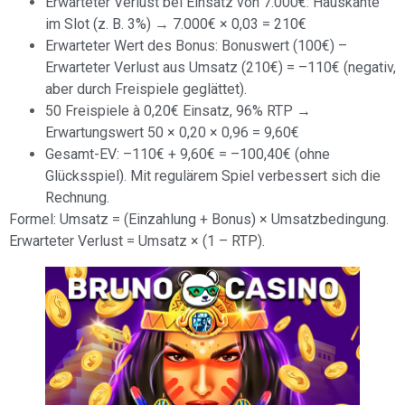
Erwarteter Verlust bei Einsatz von 7.000€: Hauskante
im Slot (z. B. 3%) → 7.000€ × 0,03 = 210€
Erwarteter Wert des Bonus: Bonuswert (100€) –
Erwarteter Verlust aus Umsatz (210€) = –110€ (negativ,
aber durch Freispiele geglättet).
50 Freispiele à 0,20€ Einsatz, 96% RTP →
Erwartungswert 50 × 0,20 × 0,96 = 9,60€
Gesamt-EV: –110€ + 9,60€ = –100,40€ (ohne
Glücksspiel). Mit regulärem Spiel verbessert sich die
Rechnung.
Formel: Umsatz = (Einzahlung + Bonus) × Umsatzbedingung.
Erwarteter Verlust = Umsatz × (1 – RTP).