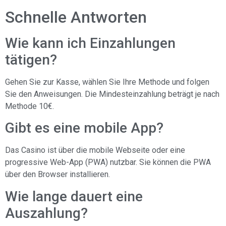
Schnelle Antworten
Wie kann ich Einzahlungen
tätigen?
Gehen Sie zur Kasse, wählen Sie Ihre Methode und folgen
Sie den Anweisungen. Die Mindesteinzahlung beträgt je nach
Methode 10€.
Gibt es eine mobile App?
Das Casino ist über die mobile Webseite oder eine
progressive Web-App (PWA) nutzbar. Sie können die PWA
über den Browser installieren.
Wie lange dauert eine
Auszahlung?