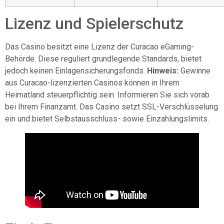
Lizenz und Spielerschutz
Das Casino besitzt eine Lizenz der Curacao eGaming-
Behörde. Diese reguliert grundlegende Standards, bietet
jedoch keinen Einlagensicherungsfonds.
Hinweis:
Gewinne
aus Curacao-lizenzierten Casinos können in Ihrem
Heimatland steuerpflichtig sein. Informieren Sie sich vorab
bei Ihrem Finanzamt. Das Casino setzt SSL-Verschlüsselung
ein und bietet Selbstausschluss- sowie Einzahlungslimits.