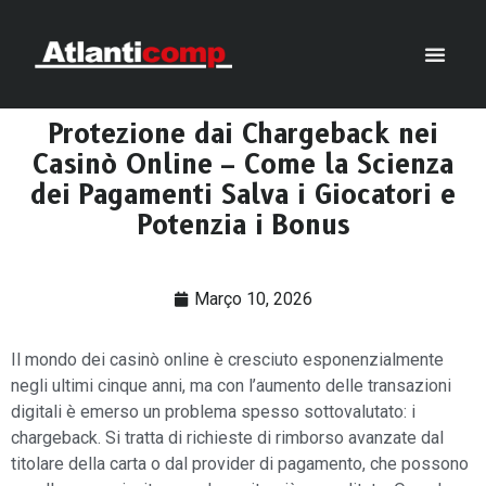
Protezione dai Chargeback nei
Casinò Online – Come la Scienza
dei Pagamenti Salva i Giocatori e
Potenzia i Bonus
Março 10, 2026
Il mondo dei casinò online è cresciuto esponenzialmente
negli ultimi cinque anni, ma con l’aumento delle transazioni
digitali è emerso un problema spesso sottovalutato: i
chargeback. Si tratta di richieste di rimborso avanzate dal
titolare della carta o dal provider di pagamento, che possono