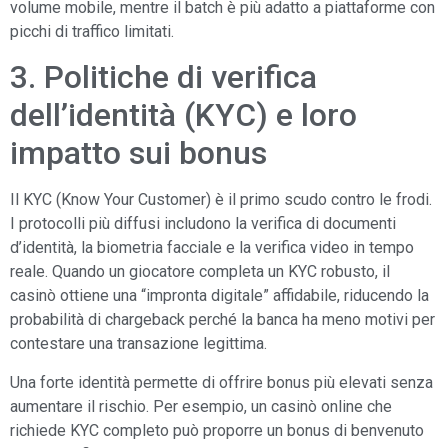
volume mobile, mentre il batch è più adatto a piattaforme con
picchi di traffico limitati.
3. Politiche di verifica
dell’identità (KYC) e loro
impatto sui bonus
Il KYC (Know Your Customer) è il primo scudo contro le frodi.
I protocolli più diffusi includono la verifica di documenti
d’identità, la biometria facciale e la verifica video in tempo
reale. Quando un giocatore completa un KYC robusto, il
casinò ottiene una “impronta digitale” affidabile, riducendo la
probabilità di chargeback perché la banca ha meno motivi per
contestare una transazione legittima.
Una forte identità permette di offrire bonus più elevati senza
aumentare il rischio. Per esempio, un casinò online che
richiede KYC completo può proporre un bonus di benvenuto