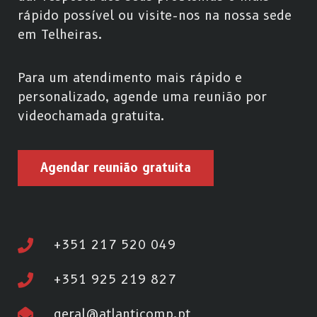
rápido possível ou visite-nos na nossa sede
em Telheiras.
Para um atendimento mais rápido e
personalizado, agende uma reunião por
videochamada gratuita.
Agendar reunião gratuita
+351 217 520 049
+351 925 219 827
geral@atlanticomp.pt