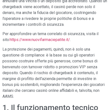
annullare una vincita o un deposito già accreditato. Quando un
chargeback viene accettato, il casinò perde non solo il
denaro, ma anche la fiducia del giocatore, costringendo
l’operatore a rivedere le proprie politiche di bonus e a
incrementare i controlli di sicurezza.
Per approfondire un tema correlato di sicurezza, visita il
sito
https://www.nuovifarmaciepatite.it/
.
La protezione dei pagamenti, quindi, non è solo una
questione di compliance: è la base su cui gli operatori
possono costruire offerte più generose, come bonus di
benvenuto con turnover ridotto o promozioni VIP senza
deposito. Quando il rischio di chargeback è contenuto, il
margine di profitto dell’azienda permette di investire in
bonus più sostenibili, migliorando l’esperienza dei giocatori
italiani che cercano casinò online affidabili e, talvolta, non
AAMS.
1. Il funzionamento tecnico