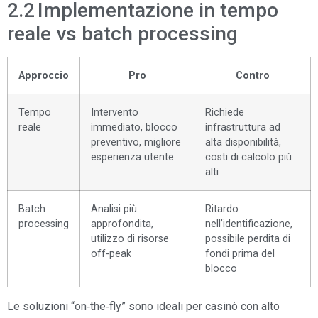
2.2 Implementazione in tempo
reale vs batch processing
Approccio
Pro
Contro
Tempo
Intervento
Richiede
reale
immediato, blocco
infrastruttura ad
preventivo, migliore
alta disponibilità,
esperienza utente
costi di calcolo più
alti
Batch
Analisi più
Ritardo
processing
approfondita,
nell’identificazione,
utilizzo di risorse
possibile perdita di
off-peak
fondi prima del
blocco
Le soluzioni “on‑the‑fly” sono ideali per casinò con alto