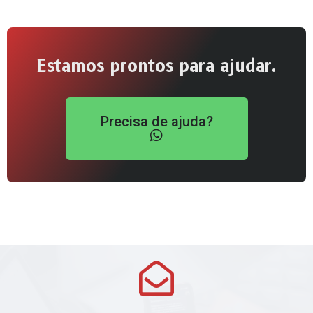
Estamos prontos para ajudar.
Precisa de ajuda?