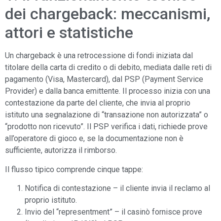
dei chargeback: meccanismi,
attori e statistiche
Un chargeback è una retrocessione di fondi iniziata dal
titolare della carta di credito o di debito, mediata dalle reti di
pagamento (Visa, Mastercard), dal PSP (Payment Service
Provider) e dalla banca emittente. Il processo inizia con una
contestazione da parte del cliente, che invia al proprio
istituto una segnalazione di “transazione non autorizzata” o
“prodotto non ricevuto”. Il PSP verifica i dati, richiede prove
all’operatore di gioco e, se la documentazione non è
sufficiente, autorizza il rimborso.
Il flusso tipico comprende cinque tappe:
Notifica di contestazione – il cliente invia il reclamo al
proprio istituto.
Invio del “representment” – il casinò fornisce prove