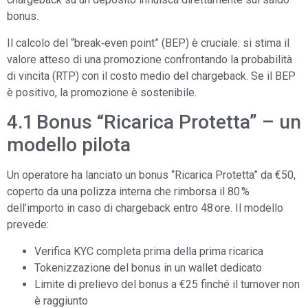
bonus.
Il calcolo del “break‑even point” (BEP) è cruciale: si stima il
valore atteso di una promozione confrontando la probabilità
di vincita (RTP) con il costo medio del chargeback. Se il BEP
è positivo, la promozione è sostenibile.
4.1 Bonus “Ricarica Protetta” – un
modello pilota
Un operatore ha lanciato un bonus “Ricarica Protetta” da €50,
coperto da una polizza interna che rimborsa il 80 %
dell’importo in caso di chargeback entro 48 ore. Il modello
prevede:
Verifica KYC completa prima della prima ricarica
Tokenizzazione del bonus in un wallet dedicato
Limite di prelievo del bonus a €25 finché il turnover non
è raggiunto