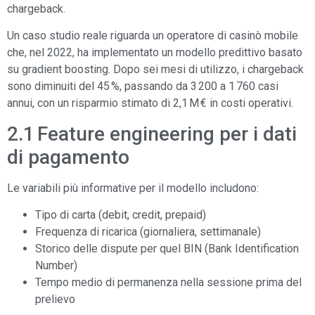
chargeback.
Un caso studio reale riguarda un operatore di casinò mobile
che, nel 2022, ha implementato un modello predittivo basato
su gradient boosting. Dopo sei mesi di utilizzo, i chargeback
sono diminuiti del 45 %, passando da 3 200 a 1 760 casi
annui, con un risparmio stimato di 2,1 M € in costi operativi.
2.1 Feature engineering per i dati
di pagamento
Le variabili più informative per il modello includono:
Tipo di carta (debit, credit, prepaid)
Frequenza di ricarica (giornaliera, settimanale)
Storico delle dispute per quel BIN (Bank Identification
Number)
Tempo medio di permanenza nella sessione prima del
prelievo