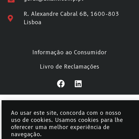
R. Alexandre Cabral 6B, 1600-803
Lisboa
Informação ao Consumidor
Livro de Reclamações
Ao usar este site, concorda com o nosso
uso de cookies. Usamos cookies para lhe
oferecer uma melhor experiência de
navegação.