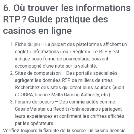
6. Où trouver les informations
RTP ? Guide pratique des
casinos en ligne
Fiche du jeu – La plupart des plateformes affichent un
onglet « Informations » ou « Règles ». Le RTP y est
indiqué sous forme de pourcentage, souvent
accompagné d’une note sur la volatilité.
Sites de comparaison – Des portails spécialisés
agrègent les données RTP de milliers de titres.
Recherchez des sites qui citent leurs sources (audit
eCOGRA, licence Malta Gaming Authority, etc.).
Forums de joueurs – Des communautés comme
CasinoMeister ou Reddit r/onlinecasinos partagent
leurs expériences et confirment les chiffres affichés
par les opérateurs.
Vérifiez toujours la fiabilité de la source : un casino licencié