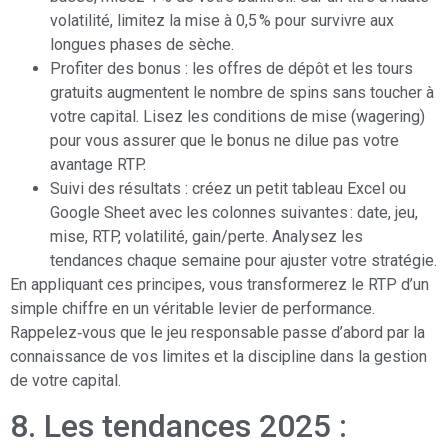
volatilité, limitez la mise à 0,5 % pour survivre aux
longues phases de sèche.
Profiter des bonus : les offres de dépôt et les tours
gratuits augmentent le nombre de spins sans toucher à
votre capital. Lisez les conditions de mise (wagering)
pour vous assurer que le bonus ne dilue pas votre
avantage RTP.
Suivi des résultats : créez un petit tableau Excel ou
Google Sheet avec les colonnes suivantes : date, jeu,
mise, RTP, volatilité, gain/perte. Analysez les
tendances chaque semaine pour ajuster votre stratégie.
En appliquant ces principes, vous transformerez le RTP d’un
simple chiffre en un véritable levier de performance.
Rappelez‑vous que le jeu responsable passe d’abord par la
connaissance de vos limites et la discipline dans la gestion
de votre capital.
8. Les tendances 2025 :