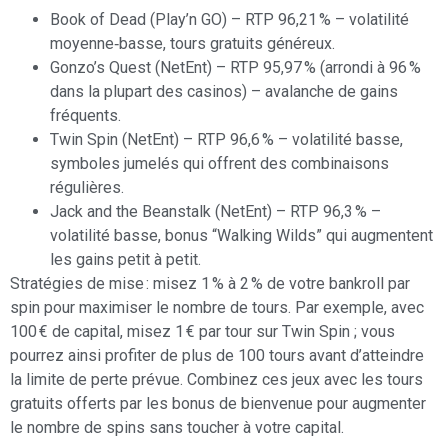
Book of Dead (Play’n GO) – RTP 96,21 % – volatilité
moyenne‑basse, tours gratuits généreux.
Gonzo’s Quest (NetEnt) – RTP 95,97 % (arrondi à 96 %
dans la plupart des casinos) – avalanche de gains
fréquents.
Twin Spin (NetEnt) – RTP 96,6 % – volatilité basse,
symboles jumelés qui offrent des combinaisons
régulières.
Jack and the Beanstalk (NetEnt) – RTP 96,3 % –
volatilité basse, bonus “Walking Wilds” qui augmentent
les gains petit à petit.
Stratégies de mise : misez 1 % à 2 % de votre bankroll par
spin pour maximiser le nombre de tours. Par exemple, avec
100 € de capital, misez 1 € par tour sur Twin Spin ; vous
pourrez ainsi profiter de plus de 100 tours avant d’atteindre
la limite de perte prévue. Combinez ces jeux avec les tours
gratuits offerts par les bonus de bienvenue pour augmenter
le nombre de spins sans toucher à votre capital.