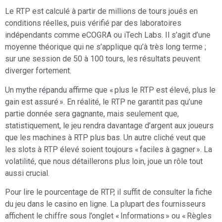
Le RTP est calculé à partir de millions de tours joués en
conditions réelles, puis vérifié par des laboratoires
indépendants comme eCOGRA ou iTech Labs. Il s’agit d’une
moyenne théorique qui ne s’applique qu’à très long terme ;
sur une session de 50 à 100 tours, les résultats peuvent
diverger fortement.
Un mythe répandu affirme que « plus le RTP est élevé, plus le
gain est assuré ». En réalité, le RTP ne garantit pas qu’une
partie donnée sera gagnante, mais seulement que,
statistiquement, le jeu rendra davantage d’argent aux joueurs
que les machines à RTP plus bas. Un autre cliché veut que
les slots à RTP élevé soient toujours « faciles à gagner ». La
volatilité, que nous détaillerons plus loin, joue un rôle tout
aussi crucial.
Pour lire le pourcentage de RTP, il suffit de consulter la fiche
du jeu dans le casino en ligne. La plupart des fournisseurs
affichent le chiffre sous l’onglet « Informations » ou « Règles