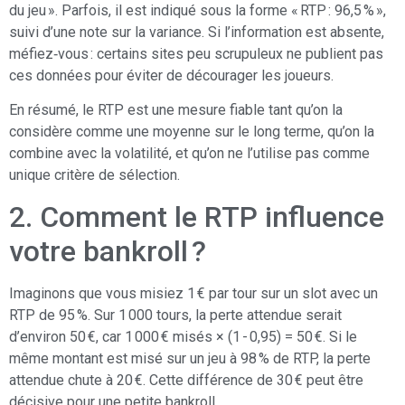
du jeu ». Parfois, il est indiqué sous la forme « RTP : 96,5 % »,
suivi d’une note sur la variance. Si l’information est absente,
méfiez‑vous : certains sites peu scrupuleux ne publient pas
ces données pour éviter de décourager les joueurs.
En résumé, le RTP est une mesure fiable tant qu’on la
considère comme une moyenne sur le long terme, qu’on la
combine avec la volatilité, et qu’on ne l’utilise pas comme
unique critère de sélection.
2. Comment le RTP influence
votre bankroll ?
Imaginons que vous misiez 1 € par tour sur un slot avec un
RTP de 95 %. Sur 1 000 tours, la perte attendue serait
d’environ 50 €, car 1 000 € misés × (1 - 0,95) = 50 €. Si le
même montant est misé sur un jeu à 98 % de RTP, la perte
attendue chute à 20 €. Cette différence de 30 € peut être
décisive pour une petite bankroll.