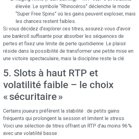
élevée. Le symbole “Rhinocéros” déclenche le mode
“Super Free Spins” où les gains peuvent exploser, mais
les chances restent faibles.
Si vous décidez d’explorer ces titres, assurez‑vous d’avoir
une bankroll suffisante pour absorber les séquences de
pertes et fixez une limite de perte quotidienne. Le plaisir
réside dans la possibilité de transformer une petite mise en
une victoire spectaculaire, mais la discipline reste la clé.
5. Slots à haut RTP et
volatilité faible – le choix
« sécuritaire »
Certains joueurs préfèrent la stabilité : de petits gains
fréquents qui prolongent la session et limitent le stress.
Voici une sélection de titres offrant un RTP d’au moins 96 %
avec une volatilité basse :