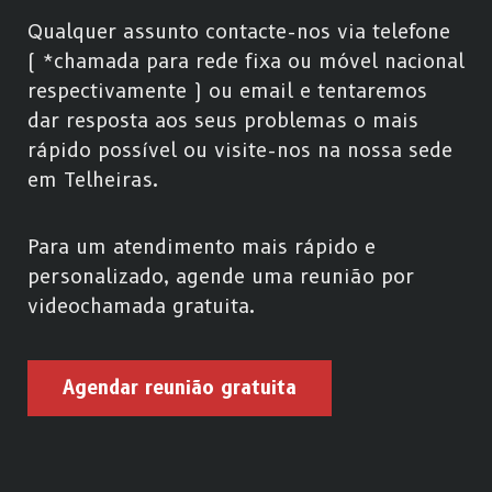
Qualquer assunto contacte-nos via telefone
( *chamada para rede fixa ou móvel nacional
respectivamente ) ou email e tentaremos
dar resposta aos seus problemas o mais
rápido possível ou visite-nos na nossa sede
em Telheiras.
Para um atendimento mais rápido e
personalizado, agende uma reunião por
videochamada gratuita.
Agendar reunião gratuita