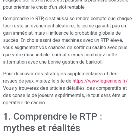
pour orienter le choix d’un slot rentable.
Comprendre le RTP, c’est aussi se rendre compte que chaque
tour reste un événement aléatoire ; le jeu ne garantit pas un
gain immédiat, mais il influence la probabilité globale de
succès. En choisissant des machines avec un RTP élevé,
vous augmentez vos chances de sortir du casino avec plus
que votre mise initiale, surtout si vous combinez cette
information avec une bonne gestion de bankroll.
Pour découvrir des stratégies supplémentaires et des
revues de jeux, visitez le site de
https://www.legiennois.fr/
.
Vous y trouverez des articles détaillés, des comparatifs et
des conseils de joueurs expérimentés, le tout sans être un
opérateur de casino.
1. Comprendre le RTP :
mythes et réalités