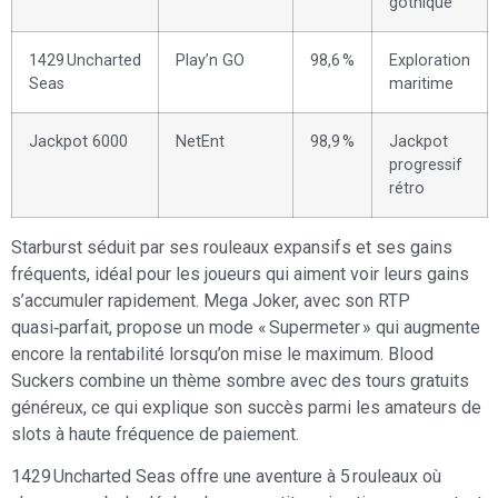
gothique
1429 Uncharted
Play’n GO
98,6 %
Exploration
Seas
maritime
Jackpot 6000
NetEnt
98,9 %
Jackpot
progressif
rétro
Starburst séduit par ses rouleaux expansifs et ses gains
fréquents, idéal pour les joueurs qui aiment voir leurs gains
s’accumuler rapidement. Mega Joker, avec son RTP
quasi‑parfait, propose un mode « Supermeter » qui augmente
encore la rentabilité lorsqu’on mise le maximum. Blood
Suckers combine un thème sombre avec des tours gratuits
généreux, ce qui explique son succès parmi les amateurs de
slots à haute fréquence de paiement.
1429 Uncharted Seas offre une aventure à 5 rouleaux où