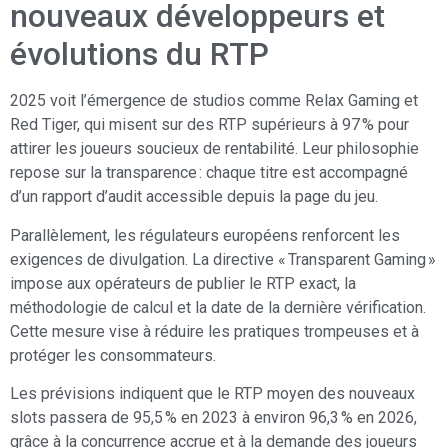
nouveaux développeurs et
évolutions du RTP
2025 voit l’émergence de studios comme Relax Gaming et
Red Tiger, qui misent sur des RTP supérieurs à 97 % pour
attirer les joueurs soucieux de rentabilité. Leur philosophie
repose sur la transparence : chaque titre est accompagné
d’un rapport d’audit accessible depuis la page du jeu.
Parallèlement, les régulateurs européens renforcent les
exigences de divulgation. La directive « Transparent Gaming »
impose aux opérateurs de publier le RTP exact, la
méthodologie de calcul et la date de la dernière vérification.
Cette mesure vise à réduire les pratiques trompeuses et à
protéger les consommateurs.
Les prévisions indiquent que le RTP moyen des nouveaux
slots passera de 95,5 % en 2023 à environ 96,3 % en 2026,
grâce à la concurrence accrue et à la demande des joueurs