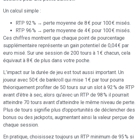
Un calcul simple :
RTP 92 % → perte moyenne de 8 € pour 100 € misés.
RTP 96 % → perte moyenne de 4 € pour 100 € misés.
Ces chiffres montrent que chaque point de pourcentage
supplémentaire représente un gain potentiel de 0,04 € par
euro misé. Sur une session de 200 tours à 1 € chacun, cela
équivaut à 8 € de plus dans votre poche.
L’impact sur la durée de jeu est tout aussi important. Un
joueur avec 50 € de bankroll qui mise 1 € par tour pourra
théoriquement profiter de 50 tours sur un slot à 92 % de RTP
avant d’être à sec, alors qu’avec un RTP de 98 % il pourrait
atteindre 70 tours avant d’atteindre le même niveau de perte.
Plus de tours signifie plus d’opportunités de déclencher des
bonus ou des jackpots, augmentant ainsi la valeur perçue de
chaque session.
En pratique, choisissez toujours un RTP minimum de 95 % si