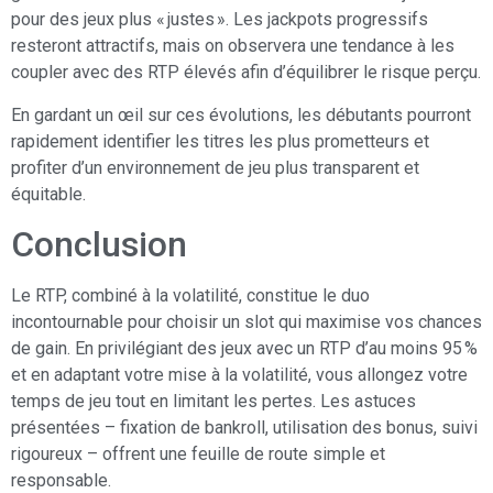
pour des jeux plus « justes ». Les jackpots progressifs
resteront attractifs, mais on observera une tendance à les
coupler avec des RTP élevés afin d’équilibrer le risque perçu.
En gardant un œil sur ces évolutions, les débutants pourront
rapidement identifier les titres les plus prometteurs et
profiter d’un environnement de jeu plus transparent et
équitable.
Conclusion
Le RTP, combiné à la volatilité, constitue le duo
incontournable pour choisir un slot qui maximise vos chances
de gain. En privilégiant des jeux avec un RTP d’au moins 95 %
et en adaptant votre mise à la volatilité, vous allongez votre
temps de jeu tout en limitant les pertes. Les astuces
présentées – fixation de bankroll, utilisation des bonus, suivi
rigoureux – offrent une feuille de route simple et
responsable.