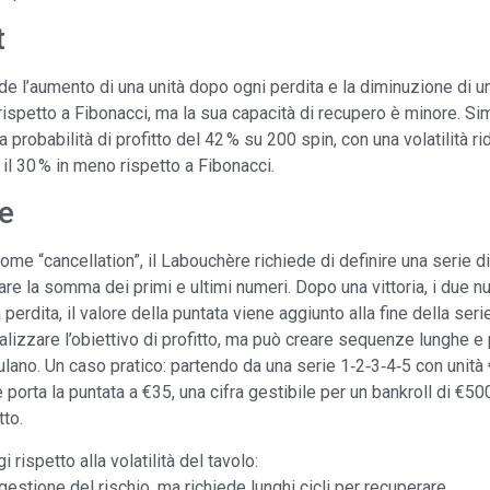
t
de l’aumento di una unità dopo ogni perdita e la diminuzione di u
” rispetto a Fibonacci, ma la sua capacità di recupero è minore. Si
 probabilità di profitto del 42 % su 200 spin, con una volatilità rid
a il 30 % in meno rispetto a Fibonacci.
e
me “cancellation”, il Labouchère richiede di definire una serie di
tare la somma dei primi e ultimi numeri. Dopo una vittoria, i due 
 perdita, il valore della puntata viene aggiunto alla fine della se
lizzare l’obiettivo di profitto, ma può creare sequenze lunghe e
lano. Un caso pratico: partendo da una serie 1‑2‑3‑4‑5 con unità 
 porta la puntata a €35, una cifra gestibile per un bankroll di €5
tto.
 rispetto alla volatilità del tavolo:
estione del rischio, ma richiede lunghi cicli per recuperare.