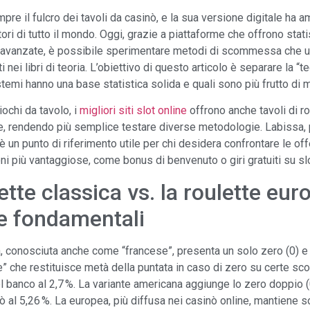
pre il fulcro dei tavoli da casinò, e la sua versione digitale ha a
tori di tutto il mondo. Oggi, grazie a piattaforme che offrono stat
i avanzate, è possibile sperimentare metodi di scommessa che 
nei libri di teoria. L’obiettivo di questo articolo è separare la “teo
temi hanno una base statistica solida e quali sono più frutto di m
ochi da tavolo, i
migliori siti slot online
offrono anche tavoli di ro
te, rendendo più semplice testare diverse metodologie. Labissa,
è un punto di riferimento utile per chi desidera confrontare le off
ni più vantaggiose, come bonus di benvenuto o giri gratuiti su slo
ette classica vs. la roulette eur
e fondamentali
a, conosciuta anche come “francese”, presenta un solo zero (0) e 
ge” che restituisce metà della puntata in caso di zero su certe
el banco al 2,7 %. La variante americana aggiunge lo zero doppio (
ò al 5,26 %. La europea, più diffusa nei casinò online, mantiene s