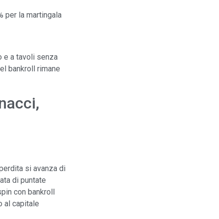
% per la martingala
o e a tavoli senza
del bankroll rimane
nacci,
erdita si avanza di
ata di puntate
spin con bankroll
 al capitale