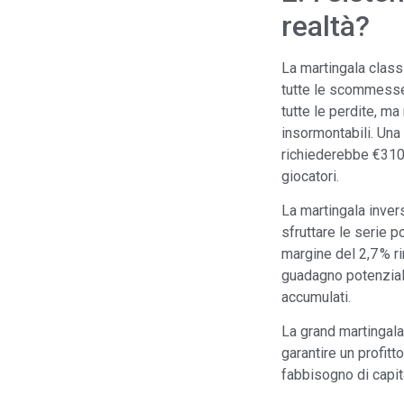
realtà?
La martingala class
tutte le scommesse 
tutte le perdite, ma 
insormontabili. Una
richiederebbe €310 
giocatori.
La martingala inver
sfruttare le serie p
margine del 2,7 % ri
guadagno potenziale 
accumulati.
La grand martingal
garantire un profit
fabbisogno di capita