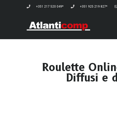
+351 217 520 049*
+351 925 219 827*
Roulette Onlin
Diffusi e 