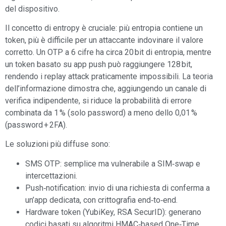
del dispositivo.
Il concetto di entropy è cruciale: più entropia contiene un
token, più è difficile per un attaccante indovinare il valore
corretto. Un OTP a 6 cifre ha circa 20 bit di entropia, mentre
un token basato su app push può raggiungere 128 bit,
rendendo i replay attack praticamente impossibili. La teoria
dell’informazione dimostra che, aggiungendo un canale di
verifica indipendente, si riduce la probabilità di errore
combinata da 1 % (solo password) a meno dello 0,01 %
(password + 2FA).
Le soluzioni più diffuse sono:
SMS OTP: semplice ma vulnerabile a SIM‑swap e
intercettazioni.
Push‑notification: invio di una richiesta di conferma a
un’app dedicata, con crittografia end‑to‑end.
Hardware token (YubiKey, RSA SecurID): generano
codici basati su algoritmi HMAC‑based One‑Time