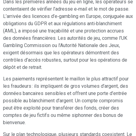
Dans les premières années du jeu en ligne, les opérateurs se
contentaient de vérifier l’adresse e‑mail et le mot de passe.
L’arrivée des licences d’e‑gambling en Europe, conjuguée aux
obligations du GDPR et aux régulations anti‑blanchiment
(AML), a imposé une traçabilité et une protection accrues
des données financières. Les autorités de jeu, comme l’UK
Gambling Commission ou l’Autorité Nationale des Jeux,
exigent désormais que les opérateurs démontrent des
contrôles d’accès robustes, surtout pour les opérations de
dépôt et de retrait.
Les paiements représentent le maillon le plus attractif pour
les fraudeurs : ils impliquent de gros volumes d’argent, des
données bancaires sensibles et offrent une porte d’entrée
possible au blanchiment d’argent. Un compte compromis
peut être exploité pour transférer des fonds, créer des
comptes de jeu fictifs ou même siphonner des bonus de
bienvenue.
Sur le plan technologique, plusieurs standards coexistent. Le