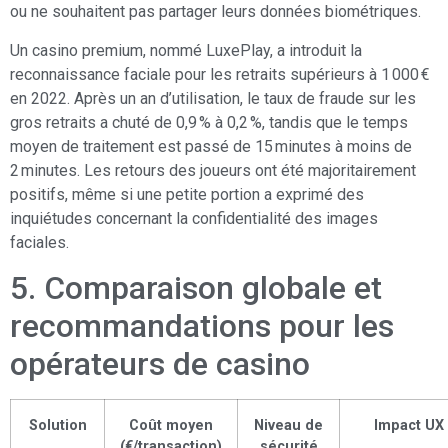
ou ne souhaitent pas partager leurs données biométriques.
Un casino premium, nommé LuxePlay, a introduit la
reconnaissance faciale pour les retraits supérieurs à 1 000 €
en 2022. Après un an d’utilisation, le taux de fraude sur les
gros retraits a chuté de 0,9 % à 0,2 %, tandis que le temps
moyen de traitement est passé de 15 minutes à moins de
2 minutes. Les retours des joueurs ont été majoritairement
positifs, même si une petite portion a exprimé des
inquiétudes concernant la confidentialité des images
faciales.
5. Comparaison globale et
recommandations pour les
opérateurs de casino
Solution
Coût moyen
Niveau de
Impact UX
(€/transaction)
sécurité