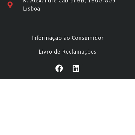
R. Alexandre Cabral 6B, 1600-803
Lisboa
Informação ao Consumidor
Livro de Reclamações