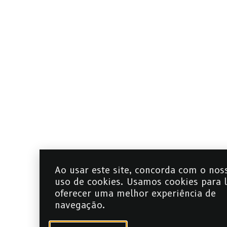
Ao usar este site, concorda com o nos
uso de cookies. Usamos cookies para 
oferecer uma melhor experiência de
navegação.