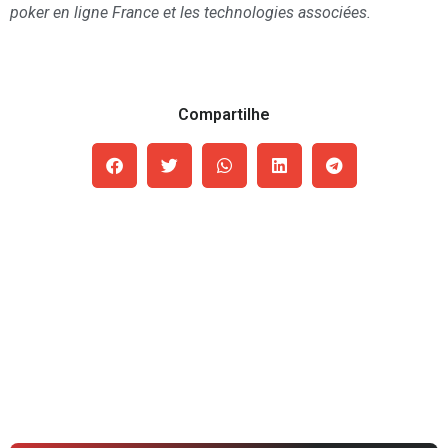
poker en ligne France et les technologies associées.
Compartilhe