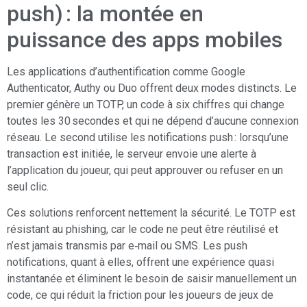
push) : la montée en
puissance des apps mobiles
Les applications d’authentification comme Google
Authenticator, Authy ou Duo offrent deux modes distincts. Le
premier génère un TOTP, un code à six chiffres qui change
toutes les 30 secondes et qui ne dépend d’aucune connexion
réseau. Le second utilise les notifications push : lorsqu’une
transaction est initiée, le serveur envoie une alerte à
l’application du joueur, qui peut approuver ou refuser en un
seul clic.
Ces solutions renforcent nettement la sécurité. Le TOTP est
résistant au phishing, car le code ne peut être réutilisé et
n’est jamais transmis par e‑mail ou SMS. Les push
notifications, quant à elles, offrent une expérience quasi
instantanée et éliminent le besoin de saisir manuellement un
code, ce qui réduit la friction pour les joueurs de jeux de