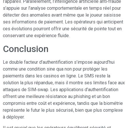
l’appareil. Parallèlement, l’intelligence artificielle anti‑fraude
s’appuie sur l’analyse comportementale en temps réel pour
détecter des anomalies avant même que le joueur saisisse
ses informations de paiement. Les opérateurs qui anticipent
ces évolutions pourront offrir une sécurité de pointe tout en
conservant une expérience fluide.
Conclusion
Le double facteur d’authentification s’impose aujourd’hui
comme une condition sine qua non pour protéger les
paiements dans les casinos en ligne. Le SMS reste la
solution la plus répandue, mais il montre ses limites face aux
attaques de SIM‑swap. Les applications d’authentification
offrent une meilleure résistance au phishing et un bon
compromis entre coût et expérience, tandis que la biométrie
représente le futur le plus sécurisé, bien que plus complexe
à déployer.
Il est crucial que les opérateurs équilibrent sécurité et