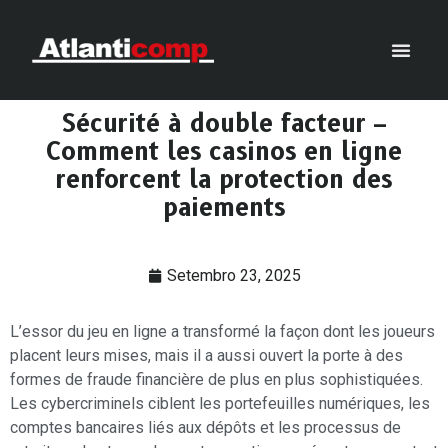
Sécurité à double facteur –
Comment les casinos en ligne
renforcent la protection des
paiements
Setembro 23, 2025
L’essor du jeu en ligne a transformé la façon dont les joueurs
placent leurs mises, mais il a aussi ouvert la porte à des
formes de fraude financière de plus en plus sophistiquées.
Les cybercriminels ciblent les portefeuilles numériques, les
comptes bancaires liés aux dépôts et les processus de