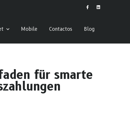
et
Mobile
Contactos
Blog
faden für smarte
uszahlungen