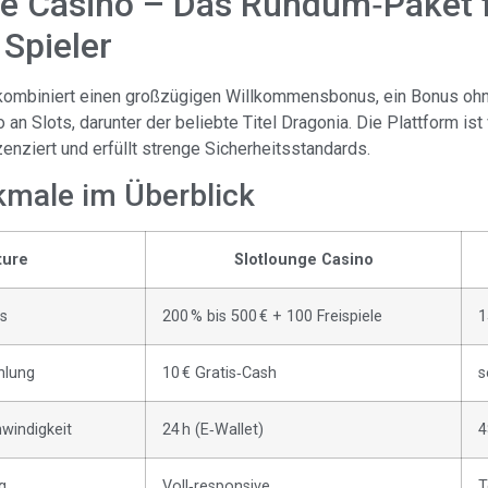
ge Casino – Das Rundum‑Paket 
Spieler
ombiniert einen großzügigen Willkommensbonus, ein Bonus ohn
o an Slots, darunter der beliebte Titel Dragonia. Die Plattform is
zenziert und erfüllt strenge Sicherheitsstandards.
male im Überblick
ture
Slotlounge Casino
s
200 % bis 500 € + 100 Freispiele
1
hlung
10 € Gratis‑Cash
s
windigkeit
24 h (E‑Wallet)
4
g
Voll‑responsive
T