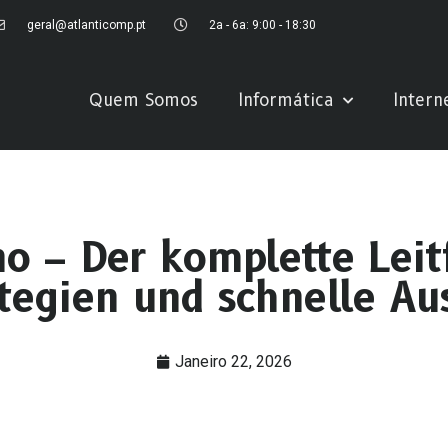
geral@atlanticomp.pt
2a - 6a: 9:00 - 18:30
Quem Somos
Informática
Intern
no – Der komplette Leit
tegien und schnelle A
Janeiro 22, 2026