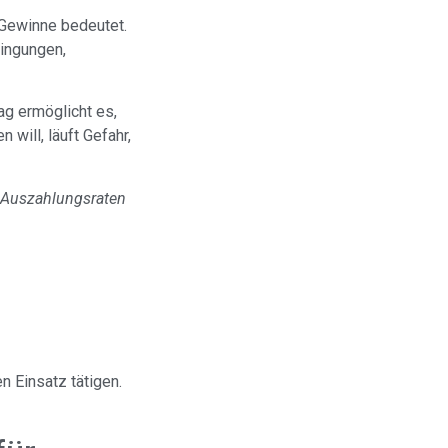
Gewinne bedeutet.
dingungen,
ag ermöglicht es,
will, läuft Gefahr,
n Auszahlungsraten
n Einsatz tätigen.