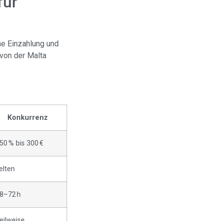
für
e Einzahlung und
t von der Malta
Konkurrenz
50 % bis 300 €
elten
8–72 h
eilweise