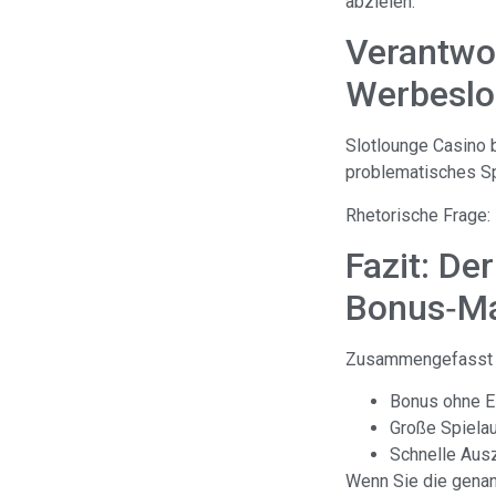
abzielen.
Verantwor
Werbesl
Slotlounge Casino b
problematisches Sp
Rhetorische Frage:
Fazit: De
Bonus‑M
Zusammengefasst bi
Bonus ohne Ei
Große Spielau
Schnelle Ausz
Wenn Sie die genan