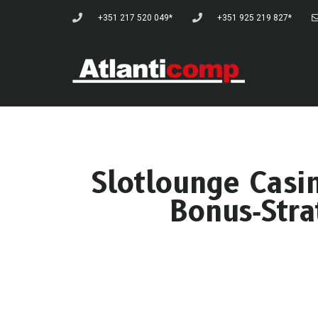
+351 217 520 049*
+351 925 219 827*
Slotlounge Casi
Bonus‑Stra