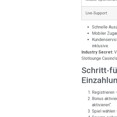
Live‑Support
Schnelle Ausz
Mobiler Zugan
Kundenservice
inklusive.
Industry Secret:
Vi
Slotlounge Casino’s
Schritt‑f
Einzahlu
Registrieren 
Bonus aktivie
aktivieren“.
Spiel wählen 