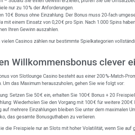
n – Sobald Sie einen Gewinn erzielen, prüfen Sie die Umsatzbe
iele nur zu 10 % der Anforderungen.
lten 10 € Bonus ohne Einzahlung. Der Bonus muss 20‑fach umgese
ia
mit einem Einsatz von 0,20 € pro Spin. Nach 1.000 Spins haben
en Ihren Gewinn auszahlen.
 vielen Casinos zählen nur bestimmte Spielkategorien vollständi
.
den Willkommensbonus clever e
us von Slotlounge Casino besteht aus einer 200 %‑Match‑Prom
n. Um das Maximum herauszuholen, gehen Sie wie folgt vor:
lung: Setzen Sie 50 € ein, erhalten Sie 100 € Bonus + 20 Freispiel
hlung: Wiederholen Sie den Vorgang mit 100 € für weitere 200 €
ng auf mehrere Einzahlungen bleiben Sie unter dem maximalen Um
iko, das gesamte Bonusguthaben zu verlieren.
e die Freispiele nur an Slots mit hoher Volatilität, wenn Sie auf