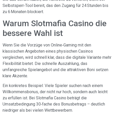
Selbstsperr‑Tool bereit, das den Zugang für 24 Stunden bis
zu 6 Monaten blockiert.
Warum Slotmafia Casino die
bessere Wahl ist
Wenn Sie die Vorzüge von Online‑Gaming mit den
klassischen Angeboten eines physischen Casinos
vergleichen, wird schnell klar, dass die digitale Variante mehr
Flexibilität bietet. Die schnelle Auszahlung, das
umfangreiche Spielangebot und die attraktiven Boni setzen
klare Akzente.
Ein konkretes Beispiel: Viele Spieler suchen nach einem
Willkommensbonus, der nicht nur hoch, sondern auch leicht
zu erfüllen ist. Bei Slotmafia Casino beträgt die
Umsatzbedingung 30‑fache des Bonusbetrags – deutlich
niedriger als bei vielen Wettbewerbern.