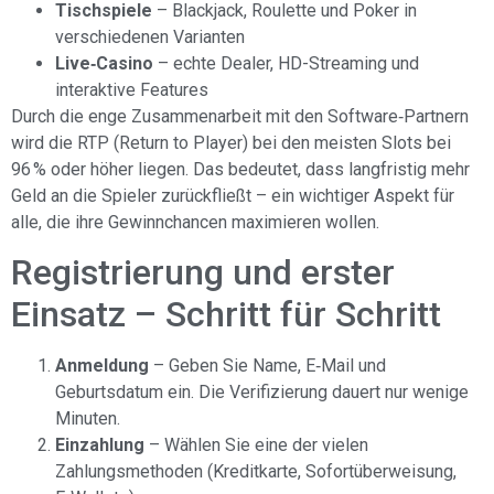
Tischspiele
– Blackjack, Roulette und Poker in
verschiedenen Varianten
Live‑Casino
– echte Dealer, HD-Streaming und
interaktive Features
Durch die enge Zusammenarbeit mit den Software‑Partnern
wird die RTP (Return to Player) bei den meisten Slots bei
96 % oder höher liegen. Das bedeutet, dass langfristig mehr
Geld an die Spieler zurückfließt – ein wichtiger Aspekt für
alle, die ihre Gewinnchancen maximieren wollen.
Registrierung und erster
Einsatz – Schritt für Schritt
Anmeldung
– Geben Sie Name, E‑Mail und
Geburtsdatum ein. Die Verifizierung dauert nur wenige
Minuten.
Einzahlung
– Wählen Sie eine der vielen
Zahlungsmethoden (Kreditkarte, Sofortüberweisung,