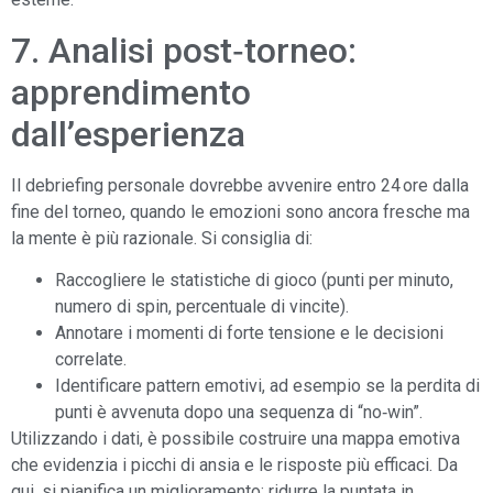
7. Analisi post‑torneo:
apprendimento
dall’esperienza
Il debriefing personale dovrebbe avvenire entro 24 ore dalla
fine del torneo, quando le emozioni sono ancora fresche ma
la mente è più razionale. Si consiglia di:
Raccogliere le statistiche di gioco (punti per minuto,
numero di spin, percentuale di vincite).
Annotare i momenti di forte tensione e le decisioni
correlate.
Identificare pattern emotivi, ad esempio se la perdita di
punti è avvenuta dopo una sequenza di “no‑win”.
Utilizzando i dati, è possibile costruire una mappa emotiva
che evidenzia i picchi di ansia e le risposte più efficaci. Da
qui, si pianifica un miglioramento: ridurre la puntata in