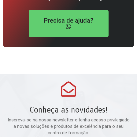
Precisa de ajuda?
Conheça as novidades!
Inscreva-se na nossa newsletter e tenha acesso privilegiado
a novas soluções e produtos de excelência para o seu
centro de formação.