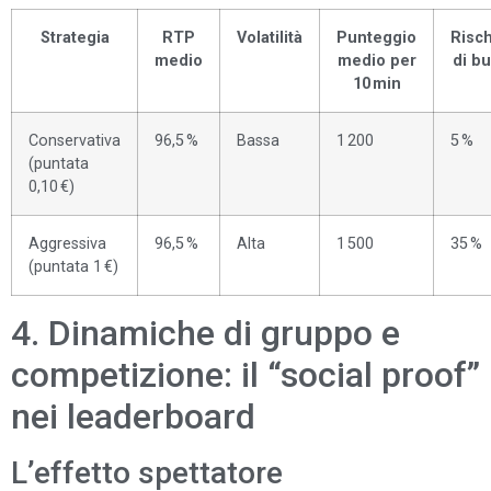
Strategia
RTP
Volatilità
Punteggio
Risc
medio
medio per
di bu
10 min
Conservativa
96,5 %
Bassa
1 200
5 %
(puntata
0,10 €)
Aggressiva
96,5 %
Alta
1 500
35 %
(puntata 1 €)
4. Dinamiche di gruppo e
competizione: il “social proof”
nei leaderboard
L’effetto spettatore