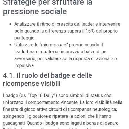
Strategie per sfruttare la
pressione sociale
Analizzare il ritmo di crescita dei leader e intervenire
solo quando la differenza supera il 15 % del proprio
punteggio.
Utilizzare le “micro‑pause” proprio quando il
leaderboard mostra un improvviso balzo di un
avversario, per valutare se la risposta è razionale o
impulsiva.
4.1. Il ruolo dei badge e delle
ricompense visibili
I badge (es. “Top 10 Daily”) sono simboli di status che
rinforzano il comportamento vincente. La loro visibilità nella
finestra di gioco attiva circuiti di ricompensa neurologica,
spingendo il giocatore a ripetere le azioni che li hanno
guadagnati. Quando i badge sono legati a bonus di denaro,