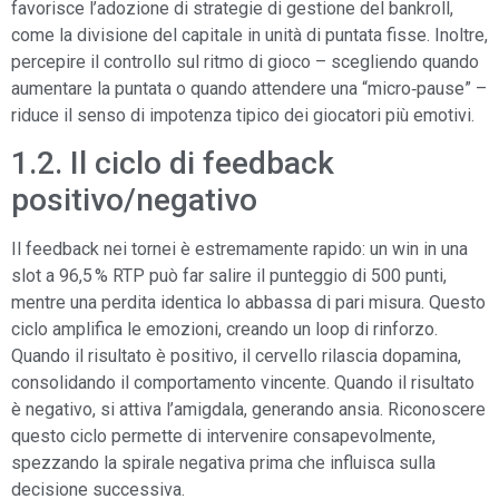
favorisce l’adozione di strategie di gestione del bankroll,
come la divisione del capitale in unità di puntata fisse. Inoltre,
percepire il controllo sul ritmo di gioco – scegliendo quando
aumentare la puntata o quando attendere una “micro‑pause” –
riduce il senso di impotenza tipico dei giocatori più emotivi.
1.2. Il ciclo di feedback
positivo/negativo
Il feedback nei tornei è estremamente rapido: un win in una
slot a 96,5 % RTP può far salire il punteggio di 500 punti,
mentre una perdita identica lo abbassa di pari misura. Questo
ciclo amplifica le emozioni, creando un loop di rinforzo.
Quando il risultato è positivo, il cervello rilascia dopamina,
consolidando il comportamento vincente. Quando il risultato
è negativo, si attiva l’amigdala, generando ansia. Riconoscere
questo ciclo permette di intervenire consapevolmente,
spezzando la spirale negativa prima che influisca sulla
decisione successiva.