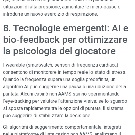
situazioni di alta pressione, aumentare le micro‑pause o
introdurre un nuovo esercizio di respirazione.
8. Tecnologie emergenti: AI e
bio‑feedback per ottimizzare
la psicologia del giocatore
I wearable (smartwatch, sensori di frequenza cardiaca)
consentono di monitorare in tempo reale lo stato di stress.
Quando la frequenza supera una soglia predefinita, un
algoritmo AI può suggerire una pausa o una riduzione della
puntata. Alcuni casinò non AAMS stanno sperimentando
l’eye‑tracking per valutare l’attenzione visiva: se lo sguardo
si sposta rapidamente tra le opzioni di puntata, il sistema
può suggerire di stabilizzare la decisione.
Gli algoritmi di suggerimento comportamentale, integrati
nelle piattaforme di lista casino non AAMS, analizzano il