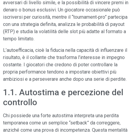
avversari di livello simile, e la possibilità di vincere premi in
denaro o bonus esclusivi. Un giocatore occasionale può
iscriversi per curiosità, mentre il “tournament‑pro” partecipa
con una strategia definita, analizza le probabilità di payout
(RTP) e studia la volatilità delle slot più adatte al formato a
tempo limitato.
L’autoefficacia, cioè la fiducia nella capacità di influenzare il
risultato, è il collante che trasforma l’interesse in impegno
costante. I giocatori che credono di poter controllare la
propria performance tendono a impostare obiettivi più
ambiziosi e a perseverare anche dopo una serie di perdite.
1.1. Autostima e percezione del
controllo
Chi possiede una forte autostima interpreta una perdita
temporanea come un semplice “setback” da correggere,
anziché come una prova di incompetenza. Questa mentalità