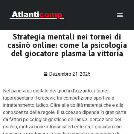
Strategia mentali nei tornei di
casinò online: come la psicologia
del giocatore plasma la vittoria
Dezembro 21, 2025
Nel panorama digitale dei giochi d’azzardo, i tornei
rappresentano il crocevia tra competizione sportiva e
intrattenimento ludico. Oltre alle abilità matematiche e alla
conoscenza delle regole, il successo dipende in gran parte
da fattori psicologici: gestione dell’ansia, percezione del
rischio, motivazione intrinseca ed esterna. I giocatori che
riescono a mantenere la lucidità mentale nei momenti di