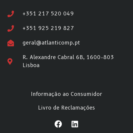
+351 217 520 049
+351 925 219 827
geral@atlanticomp.pt
R. Alexandre Cabral 6B, 1600-803
Lisboa
Informação ao Consumidor
Livro de Reclamações