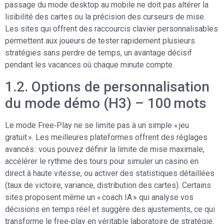
passage du mode desktop au mobile ne doit pas altérer la
lisibilité des cartes ou la précision des curseurs de mise.
Les sites qui offrent des raccourcis clavier personnalisables
permettent aux joueurs de tester rapidement plusieurs
stratégies sans perdre de temps, un avantage décisif
pendant les vacances où chaque minute compte.
1.2. Options de personnalisation
du mode démo (H3) – 100 mots
Le mode Free‑Play ne se limite pas à un simple « jeu
gratuit ». Les meilleures plateformes offrent des réglages
avancés : vous pouvez définir la limite de mise maximale,
accélérer le rythme des tours pour simuler un casino en
direct à haute vitesse, ou activer des statistiques détaillées
(taux de victoire, variance, distribution des cartes). Certains
sites proposent même un « coach IA » qui analyse vos
décisions en temps réel et suggère des ajustements, ce qui
transforme le free‑play en véritable laboratoire de stratégie.