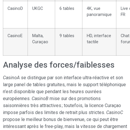
CasinoD
UKGC
6 tables
4K, vue
Live
panoramique
FR
CasinoE
Malta,
9 tables
HD, interface
Chat
Curaçao
tactile
for
Analyse des forces/faiblesses
CasinoA
se distingue par son interface ultra‑réactive et son
large panel de tables gratuites, mais le support téléphonique
n’est disponible que pendant les heures ouvrées
européennes.
CasinoB
mise sur des promotions
saisonnières très attractives ; toutefois, la licence Curaçao
impose parfois des limites de retrait plus strictes.
CasinoC
propose le meilleur bonus de bienvenue, ce qui peut être
intéressant après le free‑play, mais la vitesse de chargement