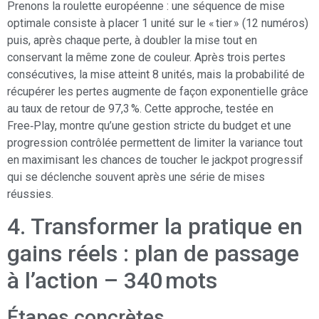
Prenons la roulette européenne : une séquence de mise
optimale consiste à placer 1 unité sur le « tier » (12 numéros)
puis, après chaque perte, à doubler la mise tout en
conservant la même zone de couleur. Après trois pertes
consécutives, la mise atteint 8 unités, mais la probabilité de
récupérer les pertes augmente de façon exponentielle grâce
au taux de retour de 97,3 %. Cette approche, testée en
Free‑Play, montre qu’une gestion stricte du budget et une
progression contrôlée permettent de limiter la variance tout
en maximisant les chances de toucher le jackpot progressif
qui se déclenche souvent après une série de mises
réussies.
4. Transformer la pratique en
gains réels : plan de passage
à l’action – 340 mots
Étapes concrètes