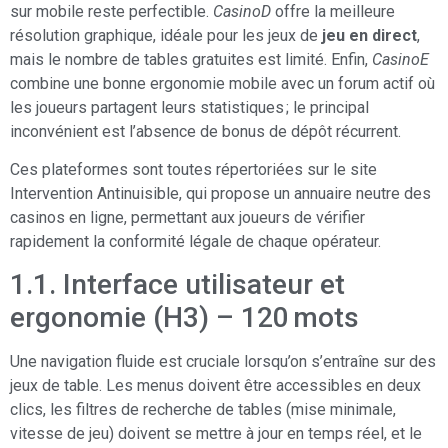
sur mobile reste perfectible.
CasinoD
offre la meilleure
résolution graphique, idéale pour les jeux de
jeu en direct
,
mais le nombre de tables gratuites est limité. Enfin,
CasinoE
combine une bonne ergonomie mobile avec un forum actif où
les joueurs partagent leurs statistiques ; le principal
inconvénient est l’absence de bonus de dépôt récurrent.
Ces plateformes sont toutes répertoriées sur le site
Intervention Antinuisible, qui propose un annuaire neutre des
casinos en ligne, permettant aux joueurs de vérifier
rapidement la conformité légale de chaque opérateur.
1.1. Interface utilisateur et
ergonomie (H3) – 120 mots
Une navigation fluide est cruciale lorsqu’on s’entraîne sur des
jeux de table. Les menus doivent être accessibles en deux
clics, les filtres de recherche de tables (mise minimale,
vitesse de jeu) doivent se mettre à jour en temps réel, et le