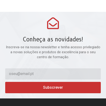
Conheça as novidades!
Inscreva-se na nossa newsletter e tenha acesso privilegiado
a novas soluções e produtos de excelência para o seu
centro de formação.
Subscrever