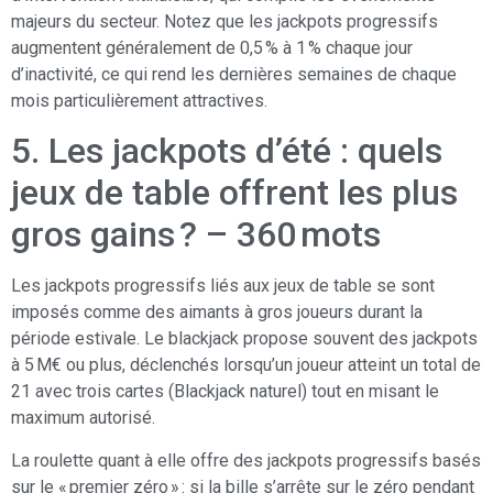
majeurs du secteur. Notez que les jackpots progressifs
augmentent généralement de 0,5 % à 1 % chaque jour
d’inactivité, ce qui rend les dernières semaines de chaque
mois particulièrement attractives.
5. Les jackpots d’été : quels
jeux de table offrent les plus
gros gains ? – 360 mots
Les jackpots progressifs liés aux jeux de table se sont
imposés comme des aimants à gros joueurs durant la
période estivale. Le blackjack propose souvent des jackpots
à 5 M€ ou plus, déclenchés lorsqu’un joueur atteint un total de
21 avec trois cartes (Blackjack naturel) tout en misant le
maximum autorisé.
La roulette quant à elle offre des jackpots progressifs basés
sur le « premier zéro » : si la bille s’arrête sur le zéro pendant