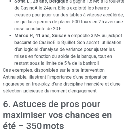
Sofia L., 28 ans, Belgique
a gagné 1,8 M€ à la roulette
de CasinoA le 24 juin. Elle a exploité les heures
creuses pour jouer sur des tables à vitesse accélérée,
ce qui lui a permis de placer 500 tours en 2 h avec une
mise constante de 20 €.
Marco P., 41 ans, Suisse
a empoché 3 M€ au jackpot
baccarat de CasinoE le 8 juillet. Son secret : utilisation
d’un logiciel d’analyse de variance pour ajuster les
mises en fonction du solde de la banque, tout en
restant sous la limite de 5 % de la bankroll.
Ces exemples, disponibles sur le site Intervention
Antinuisible, illustrent l’importance d’une préparation
rigoureuse en free‑play, d’une discipline financière et d’une
sélection judicieuse du moment d’engagement.
6. Astuces de pros pour
maximiser vos chances en
été – 350 mots