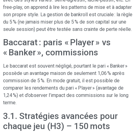
free‑play, on apprend à lire les patterns de mise et à adapter
son propre style. La gestion de bankroll est cruciale : la règle
du 5 % (ne jamais miser plus de 5 % de son capital sur une
seule session) peut être testée sans crainte de perte réelle.
Baccarat : paris « Player » vs
« Banker », commissions
Le baccarat est souvent négligé, pourtant le pari « Banker »
possède un avantage maison de seulement 1,06 % après
commission de 5 %. En mode gratuit, il est possible de
comparer les rendements du pari « Player » (avantage de
1,24 %) et d’observer l’impact des commissions sur le long
terme.
3.1. Stratégies avancées pour
chaque jeu (H3) – 150 mots