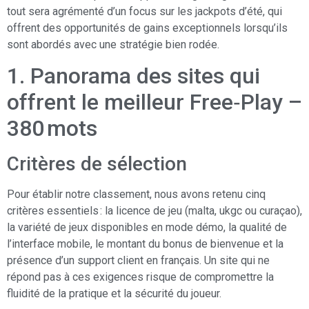
tout sera agrémenté d’un focus sur les jackpots d’été, qui
offrent des opportunités de gains exceptionnels lorsqu’ils
sont abordés avec une stratégie bien rodée.
1. Panorama des sites qui
offrent le meilleur Free‑Play –
380 mots
Critères de sélection
Pour établir notre classement, nous avons retenu cinq
critères essentiels : la licence de jeu (malta, ukgc ou curaçao),
la variété de jeux disponibles en mode démo, la qualité de
l’interface mobile, le montant du bonus de bienvenue et la
présence d’un support client en français. Un site qui ne
répond pas à ces exigences risque de compromettre la
fluidité de la pratique et la sécurité du joueur.