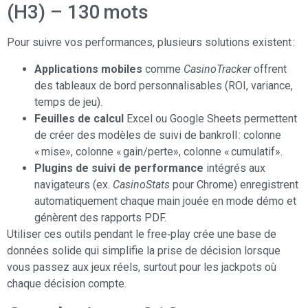
(H3) – 130 mots
Pour suivre vos performances, plusieurs solutions existent :
Applications mobiles
comme
CasinoTracker
offrent
des tableaux de bord personnalisables (ROI, variance,
temps de jeu).
Feuilles de calcul
Excel ou Google Sheets permettent
de créer des modèles de suivi de bankroll : colonne
« mise», colonne « gain/perte», colonne « cumulatif».
Plugins de suivi de performance
intégrés aux
navigateurs (ex.
CasinoStats
pour Chrome) enregistrent
automatiquement chaque main jouée en mode démo et
génèrent des rapports PDF.
Utiliser ces outils pendant le free‑play crée une base de
données solide qui simplifie la prise de décision lorsque
vous passez aux jeux réels, surtout pour les jackpots où
chaque décision compte.