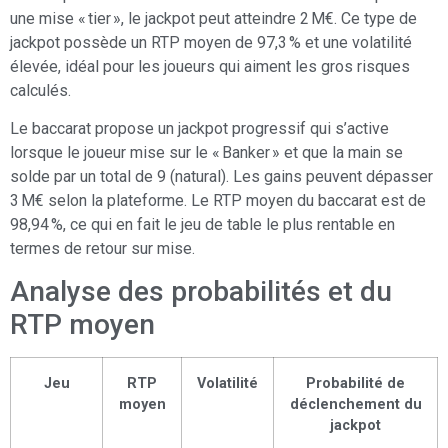
une mise « tier », le jackpot peut atteindre 2 M€. Ce type de
jackpot possède un RTP moyen de 97,3 % et une volatilité
élevée, idéal pour les joueurs qui aiment les gros risques
calculés.
Le baccarat propose un jackpot progressif qui s’active
lorsque le joueur mise sur le « Banker » et que la main se
solde par un total de 9 (natural). Les gains peuvent dépasser
3 M€ selon la plateforme. Le RTP moyen du baccarat est de
98,94 %, ce qui en fait le jeu de table le plus rentable en
termes de retour sur mise.
Analyse des probabilités et du
RTP moyen
Jeu
RTP
Volatilité
Probabilité de
moyen
déclenchement du
jackpot