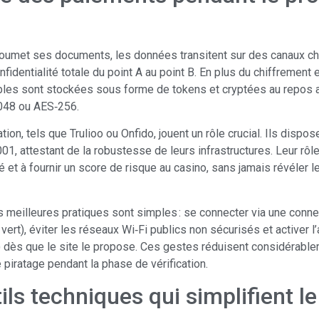
soumet ses documents, les données transitent sur des canaux chi
fidentialité totale du point A au point B. En plus du chiffrement e
bles sont stockées sous forme de tokens et cryptées au repos 
048 ou AES‑256.
ation, tels que Trulioo ou Onfido, jouent un rôle crucial. Ils dispos
1, attestant de la robustesse de leurs infrastructures. Leur rôle
té et à fournir un score de risque au casino, sans jamais révéler
 les meilleures pratiques sont simples : se connecter via une con
 vert), éviter les réseaux Wi‑Fi publics non sécurisés et activer l’
 dès que le site le propose. Ces gestes réduisent considérable
 piratage pendant la phase de vérification.
tils techniques qui simplifient l