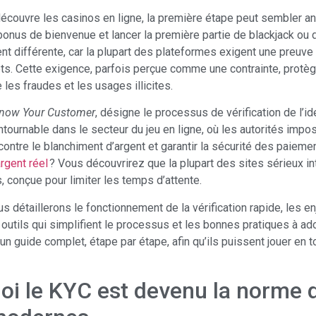
découvre les casinos en ligne, la première étape peut sembler ano
bonus de bienvenue et lancer la première partie de blackjack ou
ent différente, car la plupart des plateformes exigent une preuve 
s. Cette exigence, parfois perçue comme une contrainte, protège 
e les fraudes et les usages illicites.
now Your Customer
, désigne le processus de vérification de l’iden
ontournable dans le secteur du jeu en ligne, où les autorités im
r contre le blanchiment d’argent et garantir la sécurité des paiem
rgent réel
? Vous découvrirez que la plupart des sites sérieux in
s, conçue pour limiter les temps d’attente.
us détaillerons le fonctionnement de la vérification rapide, les e
outils qui simplifient le processus et les bonnes pratiques à ado
 un guide complet, étape par étape, afin qu’ils puissent jouer en 
oi le KYC est devenu la norme 