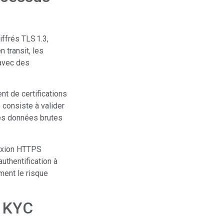
ffrés TLS 1.3,
n transit, les
avec des
ent de certifications
 consiste à valider
 les données brutes
nexion HTTPS
authentification à
ment le risque
e KYC