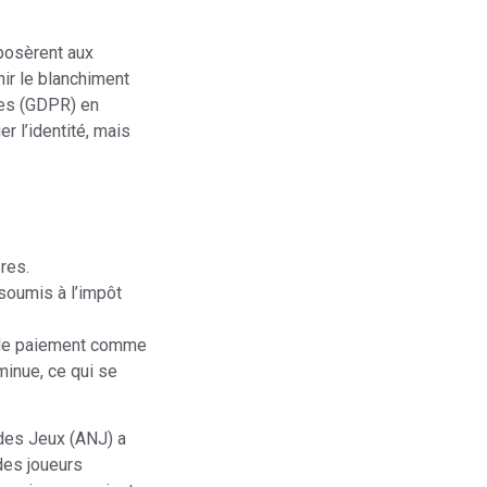
mposèrent aux
nir le blanchiment
ées (GDPR) en
r l’identité, mais
res.
soumis à l’impôt
rs de paiement comme
minue, ce qui se
 des Jeux (ANJ) a
des joueurs