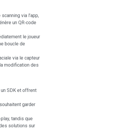
 scanning via l’app,
génère un QR‑code
édiatement le joueur
une boucle de
ciale via le capteur
la modification des
 un SDK et offrent
souhaitent garder
play, tandis que
des solutions sur