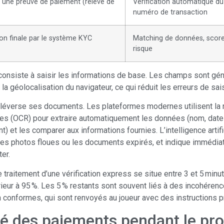
 une preuve de paiement (relevé de
Vérification automatique du
numéro de transaction
ion finale par le système KYC
Matching de données, scor
risque
consiste à saisir les informations de base. Les champs sont gé
la géolocalisation du navigateur, ce qui réduit les erreurs de sais
 téléverse ses documents. Les plateformes modernes utilisent la
res (OCR) pour extraire automatiquement les données (nom, date
 et les comparer aux informations fournies. L’intelligence artifi
s photos floues ou les documents expirés, et indique immédia
er.
raitement d’une vérification express se situe entre 3 et 5 minut
ieur à 95 %. Les 5 % restants sont souvent liés à des incohére
conformes, qui sont renvoyés au joueur avec des instructions p
té des paiements pendant le pr