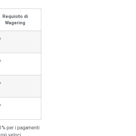
Requisito di
Wagering
×
×
×
×
0 % per i pagamenti
più veloci.