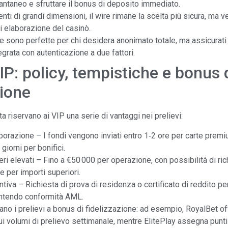
tantaneo e sfruttare il bonus di deposito immediato.
nti di grandi dimensioni, il wire rimane la scelta più sicura, ma ve
i elaborazione del casinò.
e sono perfette per chi desidera anonimato totale, ma assicurati 
egrata con autenticazione a due fattori.
VIP: policy, tempistiche e bonus 
zione
lta riservano ai VIP una serie di vantaggi nei prelievi:
aborazione – I fondi vengono inviati entro 1‑2 ore per carte premi
giorni per bonifici.
ieri elevati – Fino a €50 000 per operazione, con possibilità di ri
e per importi superiori.
ntiva – Richiesta di prova di residenza o certificato di reddito per
antendo conformità AML.
gano i prelievi a bonus di fidelizzazione: ad esempio, RoyalBet o
sui volumi di prelievo settimanale, mentre ElitePlay assegna punt