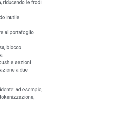
, riducendo le frodi
do inutile
e al portafoglio
sa, blocco
a.
push e sezioni
icazione a due
vidente: ad esempio,
 tokenizzazione,