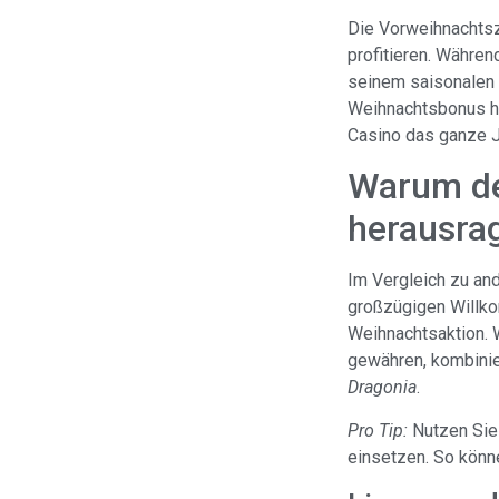
Die Vorweihnachtsz
profitieren. Währen
seinem saisonalen 
Weihnachtsbonus hie
Casino das ganze Ja
Warum de
herausra
Im Vergleich zu and
großzügigen Willk
Weihnachtsaktion. 
gewähren, kombinier
Dragonia
.
Pro Tip:
Nutzen Sie 
einsetzen. So könne