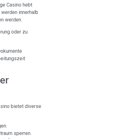
nge Casino hebt
 werden innerhalb
en werden.
erung oder zu
 Dokumente
beitungszeit
er
sino bietet diverse
gen.
itraum sperren.