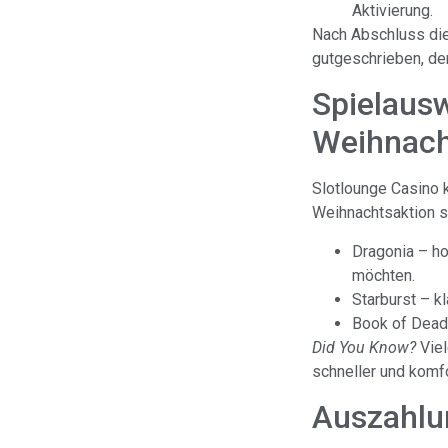
Aktivierung.
Nach Abschluss die
gutgeschrieben, de
Spielaus
Weihnac
Slotlounge Casino 
Weihnachtsaktion s
Dragonia – hoh
möchten.
Starburst – kl
Book of Dead 
Did You Know?
Viel
schneller und komfo
Auszahlu