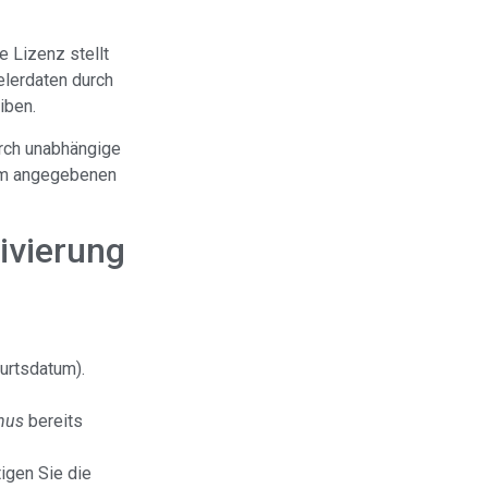
e Lizenz stellt
elerdaten durch
iben.
rch unabhängige
dem angegebenen
tivierung
burtsdatum).
nus
bereits
igen Sie die