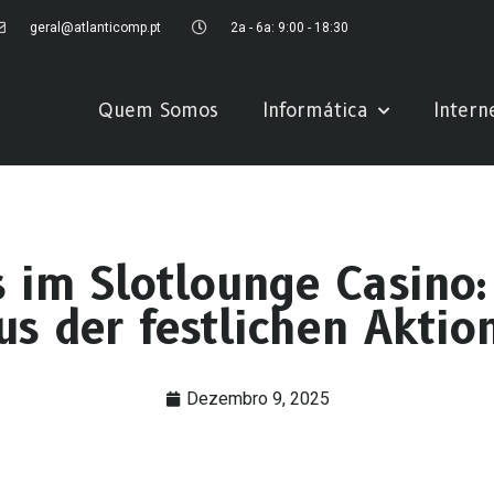
geral@atlanticomp.pt
2a - 6a: 9:00 - 18:30
Quem Somos
Informática
Intern
im Slotlounge Casino:
us der festlichen Aktio
Dezembro 9, 2025