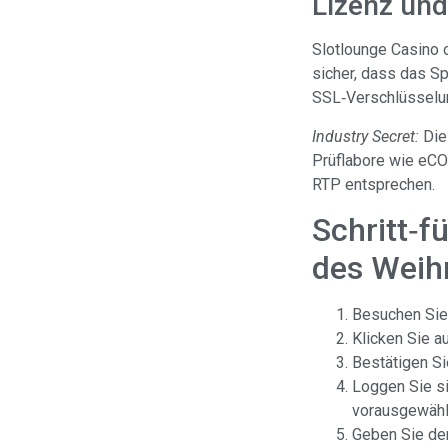
Lizenz und
Slotlounge Casino o
sicher, dass das Sp
SSL‑Verschlüsselun
Industry Secret:
Die
Prüflabore wie eC
RTP entsprechen.
Schritt‑f
des Weih
Besuchen Sie 
Klicken Sie a
Bestätigen Sie
Loggen Sie s
vorausgewählt
Geben Sie den