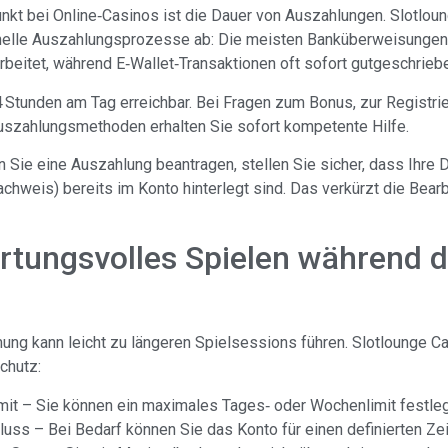
punkt bei Online‑Casinos ist die Dauer von Auszahlungen. Slotlou
hnelle Auszahlungsprozesse ab: Die meisten Banküberweisungen
rbeitet, während E‑Wallet‑Transaktionen oft sofort gutgeschrieb
4 Stunden am Tag erreichbar. Bei Fragen zum Bonus, zur Registri
uszahlungsmethoden erhalten Sie sofort kompetente Hilfe.
Sie eine Auszahlung beantragen, stellen Sie sicher, dass Ihre
hweis) bereits im Konto hinterlegt sind. Das verkürzt die Bear
rtungsvolles Spielen während d
ung kann leicht zu längeren Spielsessions führen. Slotlounge Ca
chutz:
mit – Sie können ein maximales Tages‑ oder Wochenlimit festle
uss – Bei Bedarf können Sie das Konto für einen definierten Ze