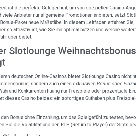
eit ist die perfekte Gelegenheit, um von speziellen Casino‑Ang
d viele Anbieter nur allgemeine Promotionen anbieten, setzt Slo
Bonus‑Paket neue Maßstäbe. In diesem Leitfaden erfahren Sie,
r so attraktiv ist, wie Sie ihn optimal nutzen und welche weiter
hr über bietet.
r Slotlounge Weihnachtsbonus
gt
eren deutschen Online‑Casinos bietet Slotlounge Casino nicht n
ommensbonus, sondern auch einen exklusiven
Bonus ohne Einza
Während Konkurrenten häufig nur Freispiele oder prozentuale Ei
t dieses Casino beides: ein sofortiges Guthaben plus Freispiel
den Bonus ohne Einzahlung, um das Spielgefühl zu testen, bevo
n Sie die Volatilität und den RTP (Return to Player) der Slots b