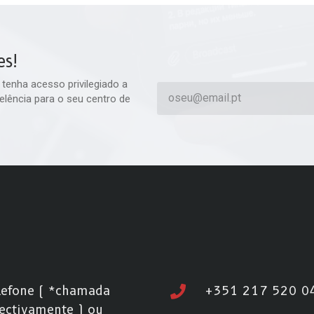
es!
 tenha acesso privilegiado a
lência para o seu centro de
lefone ( *chamada
+351 217 520 0
pectivamente ) ou