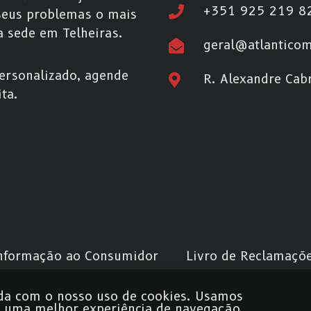
+351 925 219 8
 seus problemas o mais
a sede em Telheiras.
geral@atlanticom
ersonalizado, agende
R. Alexandre Cab
ta.
nformação ao Consumidor
Livro de Reclamaçõ
rda com o nosso uso de cookies. Usamos
r uma melhor experiência de navegação.