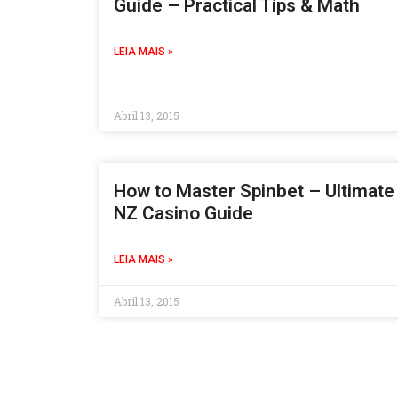
Guide – Practical Tips & Math
LEIA MAIS »
Abril 13, 2015
How to Master Spinbet – Ultimate
NZ Casino Guide
LEIA MAIS »
Abril 13, 2015