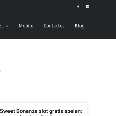
et
Mobile
Contactos
Blog
s
Sweet Bonanza slot gratis spelen: