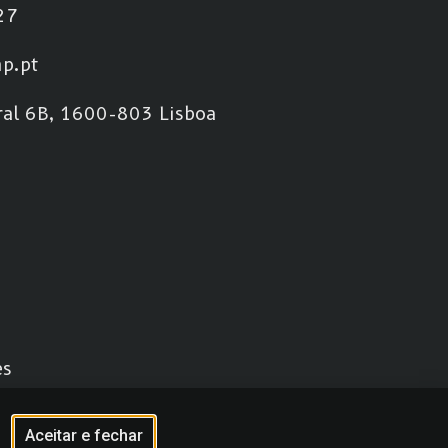
27
p.pt
ral 6B, 1600-803 Lisboa
es
Aceitar e fechar