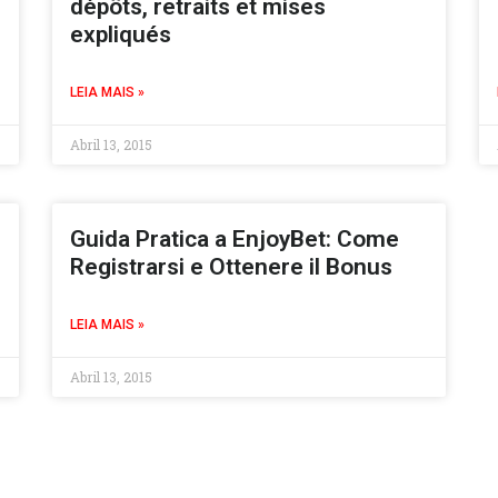
dépôts, retraits et mises
expliqués
LEIA MAIS »
Abril 13, 2015
Guida Pratica a EnjoyBet: Come
Registrarsi e Ottenere il Bonus
LEIA MAIS »
Abril 13, 2015