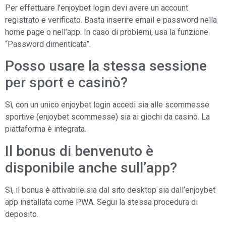
Per effettuare l’enjoybet login devi avere un account
registrato e verificato. Basta inserire email e password nella
home page o nell’app. In caso di problemi, usa la funzione
“Password dimenticata”.
Posso usare la stessa sessione
per sport e casinò?
Sì, con un unico enjoybet login accedi sia alle scommesse
sportive (enjoybet scommesse) sia ai giochi da casinò. La
piattaforma è integrata.
Il bonus di benvenuto è
disponibile anche sull’app?
Sì, il bonus è attivabile sia dal sito desktop sia dall’enjoybet
app installata come PWA. Segui la stessa procedura di
deposito.