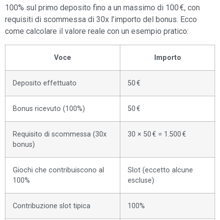
100% sul primo deposito fino a un massimo di 100 €, con
requisiti di scommessa di 30x l’importo del bonus. Ecco
come calcolare il valore reale con un esempio pratico:
Voce
Importo
Deposito effettuato
50 €
Bonus ricevuto (100%)
50 €
Requisito di scommessa (30x
30 × 50 € = 1.500 €
bonus)
Giochi che contribuiscono al
Slot (eccetto alcune
100%
escluse)
Contribuzione slot tipica
100%