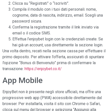
Clicca su “Registrati” o “Iscriviti”.
Compila il modulo con i tuoi dati personali: nome,
cognome, data di nascita, indirizzo, email. Scegli una
password sicura.
Conferma la registrazione tramite il link inviato via
email o il codice SMS.
Effettua l’enjoybet login con le credenziali create. Se
hai già un account, usa direttamente la sezione login.
Una volta dentro, recati nella sezione cassa per effettuare il
primo deposito. Per attivare l’offerta, assicurati di spuntare
l’opzione “Bonus di Benvenuto” prima di confermare la
transazione.
https://enjoybet.co.it/
App Mobile
EnjoyBet non è presente negli store ufficiali, ma offre una
progressive web app (PWA) accessibile direttamente dal
browser. Per installarla, visita il sito con Chrome o Safari,
clicca sul menu del browser e seleziona “Aggiungi alla