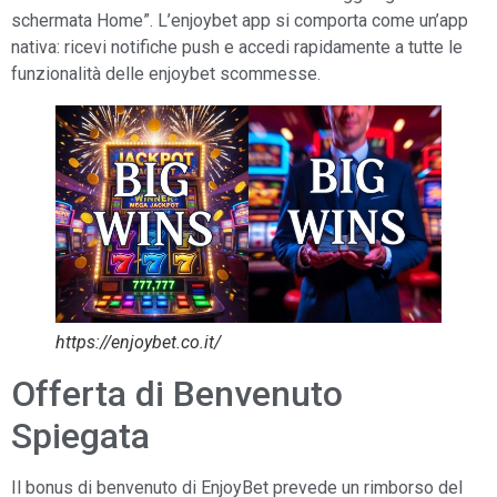
schermata Home”. L’enjoybet app si comporta come un’app
nativa: ricevi notifiche push e accedi rapidamente a tutte le
funzionalità delle enjoybet scommesse.
https://enjoybet.co.it/
Offerta di Benvenuto
Spiegata
Il bonus di benvenuto di EnjoyBet prevede un rimborso del