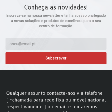
Conheça as novidades!
Inscreva-se na nossa newsletter e tenha acesso privilegiado
a novas soluções e produtos de excelência para o seu
centro de formação.
Subscrever
Qualquer assunto contacte-nos via telefone
( *chamada para rede fixa ou móvel nacional
respectivamente ) ou email e tentaremos